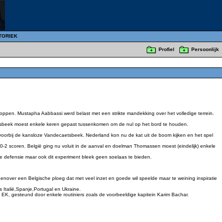
TORIEK
Profiel
Persoonlijk
toppen. Mustapha Aabbassi werd belast met een strikte mandekking over het volledige terrein.
etsbeek moest enkele keren gepast tussenkomen om de nul op het bord te houden.
ste voorbij de kansloze Vandecaetsbeek. Nederland kon nu de kat uit de boom kijken en het spel
-2 scoren. België ging nu voluit in de aanval en doelman Thomassen moest (eindelijk) enkele
 defensie maar ook dit experiment bleek geen soelaas te bieden.
genover een Belgische ploeg dat met veel inzet en goede wil speelde maar te weining inspiratie
Italië,Spanje,Portugal en Ukraine.
 EK, gesteund door enkele routiniers zoals de voorbeeldige kapitein Karim Bachar.