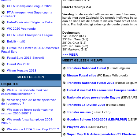
UEFA Champions League 2020
Israël-Frankrijk 2-3
FT Antwerpen wint Supercup na
Verslag:
In de eerste helft waren er maar 3 kansen,
comeback
kansje nog voor Zablotski. De tweede helft was bete
dan de kans om de break te maken maar schiet naast.
Halle-Gooik wint Belgische Beker
niets. Frankrijk eindigt aldus op de derde plaats in de
WK 2020 Voorronde
Doelpunten:
UEFA Futsal Champions League
24' Basson (0-1)
25' Ben Tura (1-1)
België - Italië
28' Da Cruz (1-2)
32' Ben Tura (2-2)
Futsal Red Flames in UEFA Women's
38' Markovic (2-3)
Futsal Euro
>>> MEER
Futsal Euro 2018 Slovenië
MEEST GELEZEN NIEUWS
Grand Prix 2018
Transfers Nationaal Futsal
(Futsal Belgium)
Winter Mercato 2018
Nieuwe Futsal clips
(FC Barça Willebroek)
MEEST GELEZEN
Transfers Nationaal Futsal 2004
(Futsal Belgium
ENQUETES
Futsal & voetbal klassementen Europse lande
Welk is uw favoriete merk van
zaalvoetbal schoenen ?
Nationale ploeg pre-selectie Egypte
(KBVB/UR
Verkiezing van de beste speler van
de heenronde ?
Transfers 1e Divisie 2005
(Futsal Echo)
Wie was de beste speler van het
Transfer nieuws
(Futsal Echo)
seizoen 2006-2007 ?
Gouden Schoen 2002-2003 (LENF/LPNF)
(LENF
Wie wordt futsal kampioen 2008-
2009 ?
Playoffs 2004
(LENF/LPNF)
Wie wint de UEFA Futsal Cup 2005 ?
Super Cup TLR Antwerpen-Action 21 Charleroi