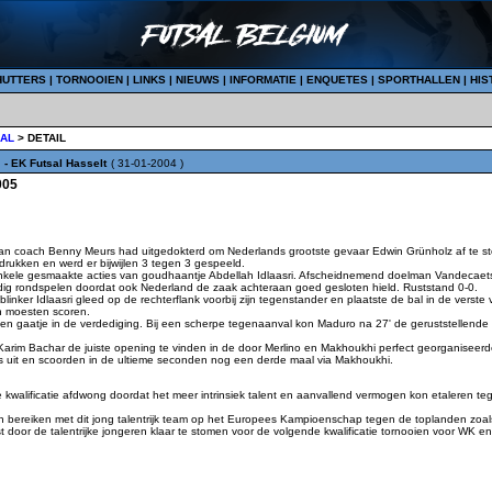
HUTTERS
|
TORNOOIEN
|
LINKS
|
NIEUWS
|
INFORMATIE
|
ENQUETES
|
SPORTHALLEN
|
HIS
BAL
> DETAIL
3
- EK Futsal Hasselt
( 31-01-2004 )
005
h plan coach Benny Meurs had uitgedokterd om Nederlands grootste gevaar Edwin Grünholz af te s
drukken en werd er bijwijlen 3 tegen 3 gespeeld.
a enkele gesmaakte acties van goudhaantje Abdellah Idlaasri. Afscheidnemend doelman Vandeca
ldig rondspelen doordat ook Nederland de zaak achteraan goed gesloten hield. Ruststand 0-0.
tblinker Idlaasri gleed op de rechterflank voorbij zijn tegenstander en plaatste de bal in de ver
n moesten scoren.
n gaatje in de verdediging. Bij een scherpe tegenaanval kon Maduro na 27' de geruststellende 0
im Bachar de juiste opening te vinden in de door Merlino en Makhoukhi perfect georganiseerde
s uit en scoorden in de ultieme seconden nog een derde maal via Makhoukhi.
 kwalificatie afdwong doordat het meer intrinsiek talent en aanvallend vermogen kon etaleren te
bereiken met dit jong talentrijk team op het Europees Kampioenschap tegen de toplanden zoals 
oor de talentrijke jongeren klaar te stomen voor de volgende kwalificatie tornooien voor WK en