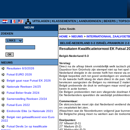
UITSLAGEN
|
KLASSEMENTEN
|
AANDUIDINGEN
|
BEKERS
|
TOPSC
NIEUW
John Smith
ZOEKEN
HOME
>
NIEUWS
>
INTERNATIONAAL ZAALVOET
BELGIË-NEDERLAND 0-3 ISRAËL-FRANKRIJK 2-
Resultaten Kwalificatietornooi EK Futsal 2
België-Nederland 0-3
NIEUWS
Verslag:
Direct na de aftrap bleek onmiddellijk welk tactisc
Resultaten 6/3/2026
Daardoor kon Grünholz zijn stempel niet op het spel 
Nederland dreigde in de eerste helft het meest vi
Futsal EURO 2026
België beperkte zich tot goed verdedigen en veelvu
In de tweede helft sloeg de vlam direct in de pan. Ui
België gaat naar Futsal EK 2026
bevriezen aangezien de Belgen nu minimaal 2 male
België probeerde de druk te verhogen maar vond gee
Nationale Reeksen 24/25
keren in actie komen.
De Belgen probeerden met een vliegende doelman Kar
Futsal Beker finale 2024
De Nederlanders speelden de wedstrijd probleemloo
Samenstelling Reeksen 23/24
Commentaar:
De slotconclusie moet zijn dat Nederland verdiend de
Futsal Euro 2022
en creativiteit liet zien.
Afwachten wat de Noorderburen volgend jaar kunnen 
Eindronde Elite 1e Nationale 2021
De Belgische ploeg moet nu werken aan de toekomst d
België niet gekwalificeerd voor Euro
Doelpunten:
2022
22' Idlaasri (0-1)
27' Maduro (0-2)
Futsal Devils 1e op kwalificatie
40' Makhoukhi (0-3)
tornooi