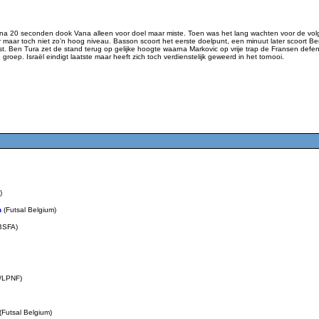
 na 20 seconden dook Vana alleen voor doel maar miste. Toen was het lang wachten voor de vol
r maar toch niet zo’n hoog niveau. Basson scoort het eerste doelpunt, een minuut later scoort B
 Ben Tura zet de stand terug op gelijke hoogte waarna Markovic op vrije trap de Fransen defenit
 groep. Israël eindigt laatste maar heeft zich toch verdienstelijk geweerd in het tornooi.
)
n
(Futsal Belgium)
BSFA)
/LPNF)
(Futsal Belgium)