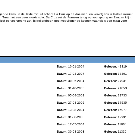
gende kans. In de 18de minuut schoot Da Cruz op de doelman, en vervolgens in laatste minuut
en Tura met een zeer mooie solo. Da Cruz zet de Fransen terug op voorsprong en Zanzan krijgt
ief op voorsprong zet. Israel probeert nog met vliegende keeper maar dit is een maat voor
Datum:
10-01-2004
Gelezen:
41319
Datum:
17-04-2007
Gelezen:
38401
Datum:
30-06-2004
Gelezen:
27931
Datum:
31-10-2003
Gelezen:
21853
Datum:
05-09-2003
Gelezen:
21733
Datum:
27-08-2005
Gelezen:
17535
Datum:
13-08-2004
Gelezen:
16077
Datum:
31-08-2003
Gelezen:
12991
Datum:
17-05-2004
Gelezen:
11804
Datum:
30-08-2003
Gelezen:
11339