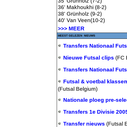
35' Grünholz (7-2)
36' Makhoukhi (8-2)
38' Grünholz (9-2)
40' Van Veen(10-2)
>>> MEER
MEEST GELEZEN NIEUWS
Transfers Nationaal Fut
Nieuwe Futsal clips
(FC 
Transfers Nationaal Fut
Futsal & voetbal klass
(Futsal Belgium)
Nationale ploeg pre-sel
Transfers 1e Divisie 20
Transfer nieuws
(Futsal 