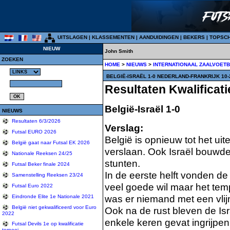
UITSLAGEN
|
KLASSEMENTEN
|
AANDUIDINGEN
|
BEKERS
|
TOPSC
NIEUW
John Smith
ZOEKEN
HOME
>
NIEUWS
>
INTERNATIONAAL ZAALVOET
BELGIË-ISRAËL 1-0 NEDERLAND-FRANKRIJK 10
Resultaten Kwalificat
België-Israël 1-0
NIEUWS
Resultaten 6/3/2026
Verslag:
Futsal EURO 2026
België is opnieuw tot het ui
België gaat naar Futsal EK 2026
verslaan. Ook Israël bouwde
Nationale Reeksen 24/25
stunten.
Futsal Beker finale 2024
In de eerste helft vonden d
Samenstelling Reeksen 23/24
veel goede wil maar het tem
Futsal Euro 2022
was er niemand met een vlij
Eindronde Elite 1e Nationale 2021
België niet gekwalificeerd voor Euro
Ook na de rust bleven de I
2022
enkele keren gevat ingrijpe
Futsal Devils 1e op kwalificatie
tornooi