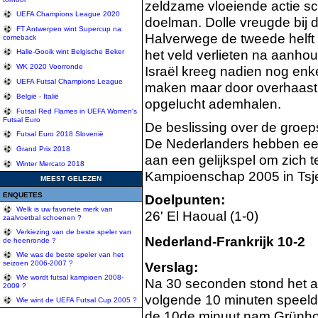
zeldzame vloeiende actie sc
UEFA Champions League 2020
doelman. Dolle vreugde bij 
FT Antwerpen wint Supercup na
Halverwege de tweede helft w
comeback
het veld verlieten na aanhou
Halle-Gooik wint Belgische Beker
WK 2020 Voorronde
Israël kreeg nadien nog enke
UEFA Futsal Champions League
maken maar door overhaast
België - Italië
opgelucht ademhalen.
Futsal Red Flames in UEFA Women's
Futsal Euro
De beslissing over de groeps
Futsal Euro 2018 Slovenië
De Nederlanders hebben een
Grand Prix 2018
aan een gelijkspel om zich 
Winter Mercato 2018
Kampioenschap 2005 in Tsj
MEEST GELEZEN
ENQUETES
Doelpunten:
Welk is uw favoriete merk van
26' El Haoual (1-0)
zaalvoetbal schoenen ?
Verkiezing van de beste speler van
Nederland-Frankrijk 10-2
de heenronde ?
Wie was de beste speler van het
seizoen 2006-2007 ?
Verslag:
Wie wordt futsal kampioen 2008-
Na 30 seconden stond het a
2009 ?
volgende 10 minuten speeld
Wie wint de UEFA Futsal Cup 2005 ?
de 10de minuut nam Grünholz