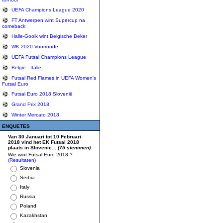
UEFA Champions League 2020
FT Antwerpen wint Supercup na
comeback
Halle-Gooik wint Belgische Beker
WK 2020 Voorronde
UEFA Futsal Champions League
België - Italië
Futsal Red Flames in UEFA Women's
Futsal Euro
Futsal Euro 2018 Slovenië
Grand Prix 2018
Winter Mercato 2018
ENQUETES
Van 30 Januari tot 10 Februari
2018 vind het EK Futsal 2018
plaats in Slovenie...
(75 stemmen)
Wie wint Futsal Euro 2018 ?
(Resultaten)
Slovenia
Serbia
Italy
Russia
Poland
Kazakhstan