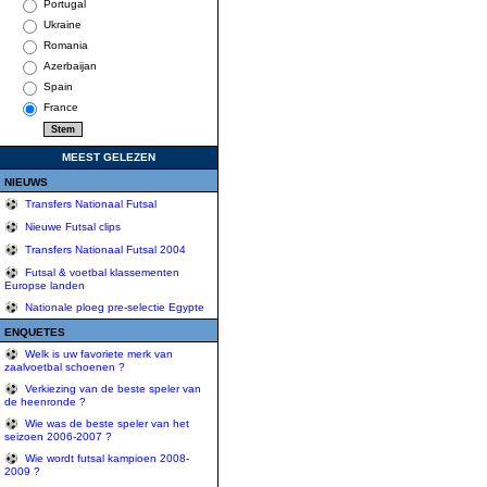
Portugal
Ukraine
Romania
Azerbaijan
Spain
France
MEEST GELEZEN
NIEUWS
Transfers Nationaal Futsal
Nieuwe Futsal clips
Transfers Nationaal Futsal 2004
Futsal & voetbal klassementen
Europse landen
Nationale ploeg pre-selectie Egypte
ENQUETES
Welk is uw favoriete merk van
zaalvoetbal schoenen ?
Verkiezing van de beste speler van
de heenronde ?
Wie was de beste speler van het
seizoen 2006-2007 ?
Wie wordt futsal kampioen 2008-
2009 ?