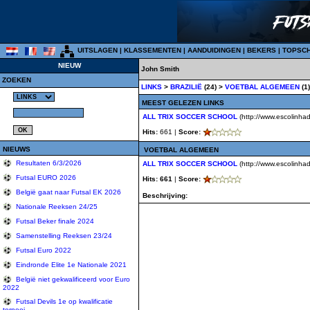
UITSLAGEN
|
KLASSEMENTEN
|
AANDUIDINGEN
|
BEKERS
|
TOPSC
NIEUW
John Smith
ZOEKEN
LINKS
>
BRAZILIË
(24) >
VOETBAL ALGEMEEN
(1)
MEEST GELEZEN LINKS
ALL TRIX SOCCER SCHOOL
(http://www.escolinhad
Hits:
661 |
Score:
NIEUWS
VOETBAL ALGEMEEN
Resultaten 6/3/2026
ALL TRIX SOCCER SCHOOL
(http://www.escolinhad
Futsal EURO 2026
Hits: 661
|
Score:
België gaat naar Futsal EK 2026
Beschrijving:
Nationale Reeksen 24/25
Futsal Beker finale 2024
Samenstelling Reeksen 23/24
Futsal Euro 2022
Eindronde Elite 1e Nationale 2021
België niet gekwalificeerd voor Euro
2022
Futsal Devils 1e op kwalificatie
tornooi