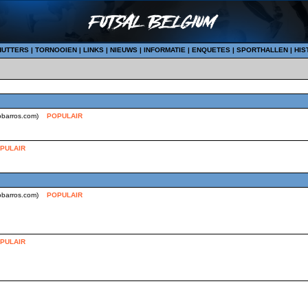
HUTTERS
|
TORNOOIEN
|
LINKS
|
NIEUWS
|
INFORMATIE
|
ENQUETES
|
SPORTHALLEN
|
HIS
iobarros.com)
POPULAIR
PULAIR
iobarros.com)
POPULAIR
PULAIR