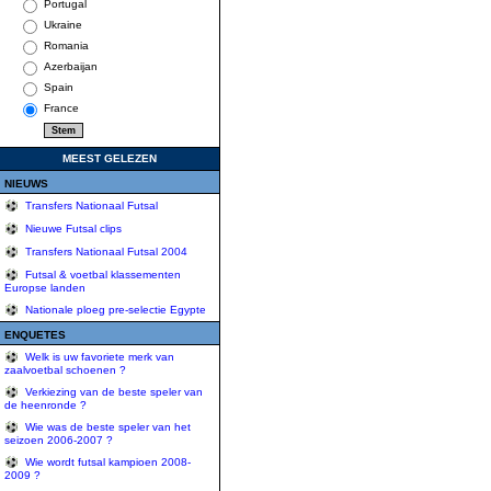
Portugal
Ukraine
Romania
Azerbaijan
Spain
France
MEEST GELEZEN
NIEUWS
Transfers Nationaal Futsal
Nieuwe Futsal clips
Transfers Nationaal Futsal 2004
Futsal & voetbal klassementen
Europse landen
Nationale ploeg pre-selectie Egypte
ENQUETES
Welk is uw favoriete merk van
zaalvoetbal schoenen ?
Verkiezing van de beste speler van
de heenronde ?
Wie was de beste speler van het
seizoen 2006-2007 ?
Wie wordt futsal kampioen 2008-
2009 ?