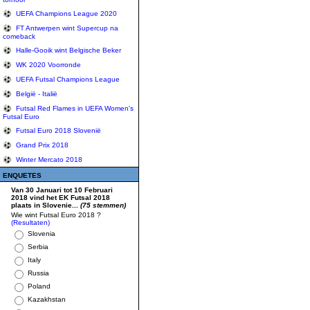
UEFA Champions League 2020
FT Antwerpen wint Supercup na
comeback
Halle-Gooik wint Belgische Beker
WK 2020 Voorronde
UEFA Futsal Champions League
België - Italië
Futsal Red Flames in UEFA Women's
Futsal Euro
Futsal Euro 2018 Slovenië
Grand Prix 2018
Winter Mercato 2018
ENQUETES
Van 30 Januari tot 10 Februari
2018 vind het EK Futsal 2018
plaats in Slovenie...
(75 stemmen)
Wie wint Futsal Euro 2018 ?
(Resultaten)
Slovenia
Serbia
Italy
Russia
Poland
Kazakhstan