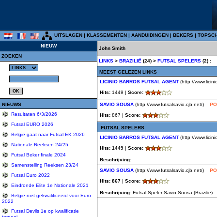
UITSLAGEN
|
KLASSEMENTEN
|
AANDUIDINGEN
|
BEKERS
|
TOPSC
NIEUW
John Smith
ZOEKEN
LINKS
>
BRAZILIË
(24) >
FUTSAL SPELERS
(2) :
MEEST GELEZEN LINKS
LICINIO BARROS FUTSAL AGENT
(http://www.licin
Hits:
1449 |
Score:
NIEUWS
SAVIO SOUSA
(http://www.futsalsavio.cjb.net/)
PO
Resultaten 6/3/2026
Hits:
867 |
Score:
Futsal EURO 2026
FUTSAL SPELERS
België gaat naar Futsal EK 2026
LICINIO BARROS FUTSAL AGENT
(http://www.licin
Nationale Reeksen 24/25
Hits: 1449
|
Score:
Futsal Beker finale 2024
Beschrijving:
Samenstelling Reeksen 23/24
SAVIO SOUSA
(http://www.futsalsavio.cjb.net/)
PO
Futsal Euro 2022
Hits: 867
|
Score:
Eindronde Elite 1e Nationale 2021
Beschrijving:
Futsal Speler Savio Sousa (Brazilië)
België niet gekwalificeerd voor Euro
2022
Futsal Devils 1e op kwalificatie
tornooi