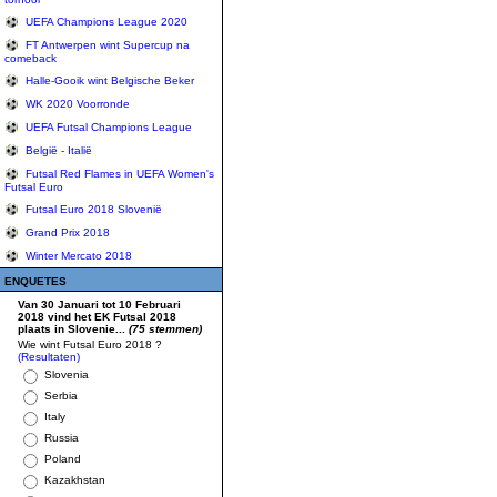
UEFA Champions League 2020
FT Antwerpen wint Supercup na
comeback
Halle-Gooik wint Belgische Beker
WK 2020 Voorronde
UEFA Futsal Champions League
België - Italië
Futsal Red Flames in UEFA Women's
Futsal Euro
Futsal Euro 2018 Slovenië
Grand Prix 2018
Winter Mercato 2018
ENQUETES
Van 30 Januari tot 10 Februari
2018 vind het EK Futsal 2018
plaats in Slovenie...
(75 stemmen)
Wie wint Futsal Euro 2018 ?
(Resultaten)
Slovenia
Serbia
Italy
Russia
Poland
Kazakhstan