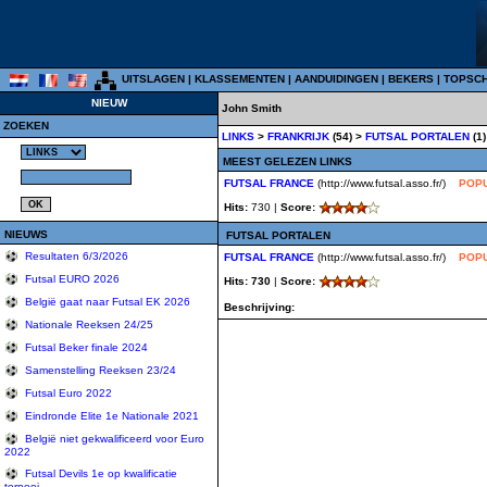
UITSLAGEN
|
KLASSEMENTEN
|
AANDUIDINGEN
|
BEKERS
|
TOPSC
NIEUW
John Smith
ZOEKEN
LINKS
>
FRANKRIJK
(54) >
FUTSAL PORTALEN
(1)
MEEST GELEZEN LINKS
FUTSAL FRANCE
(http://www.futsal.asso.fr/)
POPU
Hits:
730 |
Score:
NIEUWS
FUTSAL PORTALEN
Resultaten 6/3/2026
FUTSAL FRANCE
(http://www.futsal.asso.fr/)
POPU
Futsal EURO 2026
Hits: 730
|
Score:
België gaat naar Futsal EK 2026
Beschrijving:
Nationale Reeksen 24/25
Futsal Beker finale 2024
Samenstelling Reeksen 23/24
Futsal Euro 2022
Eindronde Elite 1e Nationale 2021
België niet gekwalificeerd voor Euro
2022
Futsal Devils 1e op kwalificatie
tornooi