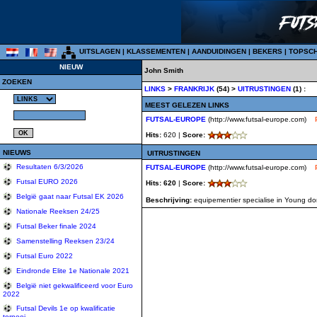
UITSLAGEN
|
KLASSEMENTEN
|
AANDUIDINGEN
|
BEKERS
|
TOPSC
NIEUW
John Smith
ZOEKEN
LINKS
>
FRANKRIJK
(54) >
UITRUSTINGEN
(1) :
MEEST GELEZEN LINKS
FUTSAL-EUROPE
(http://www.futsal-europe.com)
Hits:
620 |
Score:
NIEUWS
UITRUSTINGEN
Resultaten 6/3/2026
FUTSAL-EUROPE
(http://www.futsal-europe.com)
Futsal EURO 2026
Hits: 620
|
Score:
België gaat naar Futsal EK 2026
Beschrijving:
equipementier specialise in Young doma
Nationale Reeksen 24/25
Futsal Beker finale 2024
Samenstelling Reeksen 23/24
Futsal Euro 2022
Eindronde Elite 1e Nationale 2021
België niet gekwalificeerd voor Euro
2022
Futsal Devils 1e op kwalificatie
tornooi