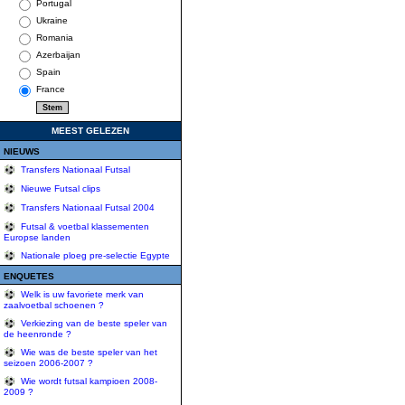
Portugal
Ukraine
Romania
Azerbaijan
Spain
France
MEEST GELEZEN
NIEUWS
Transfers Nationaal Futsal
Nieuwe Futsal clips
Transfers Nationaal Futsal 2004
Futsal & voetbal klassementen
Europse landen
Nationale ploeg pre-selectie Egypte
ENQUETES
Welk is uw favoriete merk van
zaalvoetbal schoenen ?
Verkiezing van de beste speler van
de heenronde ?
Wie was de beste speler van het
seizoen 2006-2007 ?
Wie wordt futsal kampioen 2008-
2009 ?