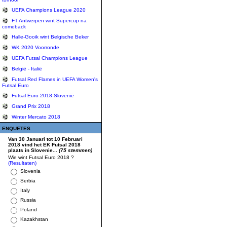
UEFA Champions League 2020
FT Antwerpen wint Supercup na
comeback
Halle-Gooik wint Belgische Beker
WK 2020 Voorronde
UEFA Futsal Champions League
België - Italië
Futsal Red Flames in UEFA Women's
Futsal Euro
Futsal Euro 2018 Slovenië
Grand Prix 2018
Winter Mercato 2018
ENQUETES
Van 30 Januari tot 10 Februari
2018 vind het EK Futsal 2018
plaats in Slovenie...
(75 stemmen)
Wie wint Futsal Euro 2018 ?
(Resultaten)
Slovenia
Serbia
Italy
Russia
Poland
Kazakhstan