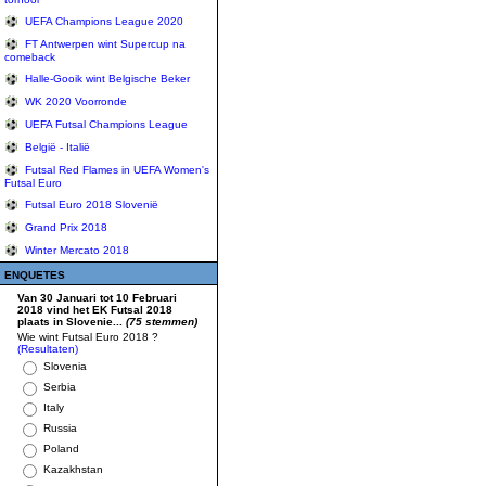
UEFA Champions League 2020
FT Antwerpen wint Supercup na
comeback
Halle-Gooik wint Belgische Beker
WK 2020 Voorronde
UEFA Futsal Champions League
België - Italië
Futsal Red Flames in UEFA Women's
Futsal Euro
Futsal Euro 2018 Slovenië
Grand Prix 2018
Winter Mercato 2018
ENQUETES
Van 30 Januari tot 10 Februari
2018 vind het EK Futsal 2018
plaats in Slovenie...
(75 stemmen)
Wie wint Futsal Euro 2018 ?
(Resultaten)
Slovenia
Serbia
Italy
Russia
Poland
Kazakhstan