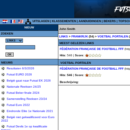
UITSLAGEN
|
KLASSEMENTEN
|
AANDUIDINGEN
|
BEKERS
|
TOPSC
NIEUW
John Smith
ZOEKEN
LINKS
>
FRANKRIJK
(54) >
VOETBAL PORTALEN
(
MEEST GELEZEN LINKS
FÉDÉRATION FRANÇAISE DE FOOTBALL FFF
(http
Hits:
546 |
Score:
NIEUWS
VOETBAL PORTALEN
Resultaten 6/3/2026
FÉDÉRATION FRANÇAISE DE FOOTBALL FFF
(http
Futsal EURO 2026
Hits: 546
|
Score:
België gaat naar Futsal EK 2026
Beschrijving:
Nationale Reeksen 24/25
Futsal Beker finale 2024
Samenstelling Reeksen 23/24
Futsal Euro 2022
Eindronde Elite 1e Nationale 2021
België niet gekwalificeerd voor Euro
2022
Futsal Devils 1e op kwalificatie
tornooi