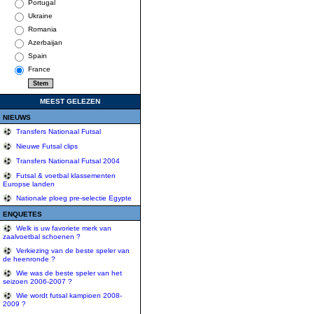
Portugal
Ukraine
Romania
Azerbaijan
Spain
France
MEEST GELEZEN
NIEUWS
Transfers Nationaal Futsal
Nieuwe Futsal clips
Transfers Nationaal Futsal 2004
Futsal & voetbal klassementen
Europse landen
Nationale ploeg pre-selectie Egypte
ENQUETES
Welk is uw favoriete merk van
zaalvoetbal schoenen ?
Verkiezing van de beste speler van
de heenronde ?
Wie was de beste speler van het
seizoen 2006-2007 ?
Wie wordt futsal kampioen 2008-
2009 ?