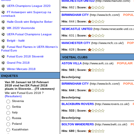
MANCHESTER UNITED
(http://www.manutd.com/)
UEFA Champions League 2020
Hits:
662 |
Score:
FT Antwerpen wint Supercup na
BIRMINGHAM CITY
(http://www.bcfc.com/)
POPUL
comeback
Hits:
644 |
Score:
Halle-Gooik wint Belgische Beker
WK 2020 Voorronde
NEWCASTLE UNITED
(http://www.newcastle-utd.co.
UEFA Futsal Champions League
Hits:
631 |
Score:
België - Italië
MANCHESTER CITY
(http://www.mcfc.co.uk/)
POP
Futsal Red Flames in UEFA Women's
Hits:
628 |
Score:
Futsal Euro
Futsal Euro 2018 Slovenië
VOETBAL CLUBS
Grand Prix 2018
ASTON VILLA
(http://www.avfc.co.uk)
POPULAIR
Winter Mercato 2018
Hits: 565
|
Score:
ENQUETES
Beschrijving:
Van 30 Januari tot 10 Februari
BIRMINGHAM CITY
(http://www.bcfc.com/)
POPUL
2018 vind het EK Futsal 2018
plaats in Slovenie...
(75 stemmen)
Hits: 644
|
Score:
Wie wint Futsal Euro 2018 ?
(Resultaten)
Beschrijving:
Slovenia
BLACKBURN ROVERS
(http://www.rovers.co.uk/)
Serbia
Hits: 533
|
Score:
Italy
Beschrijving:
Russia
Poland
BOLTON WANDERERS
(http://www.bwfc.co.uk/)
P
Kazakhstan
Hits: 680
|
Score: