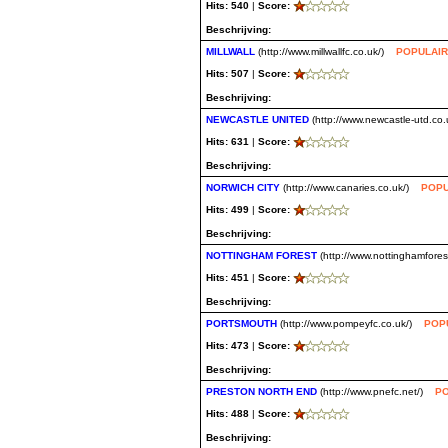
Hits: 540
|
Score:
Beschrijving:
MILLWALL
(http://www.millwallfc.co.uk/)
POPULAIR
Hits: 507
|
Score:
Beschrijving:
NEWCASTLE UNITED
(http://www.newcastle-utd.co.
Hits: 631
|
Score:
Beschrijving:
NORWICH CITY
(http://www.canaries.co.uk/)
POPU
Hits: 499
|
Score:
Beschrijving:
NOTTINGHAM FOREST
(http://www.nottinghamfores
Hits: 451
|
Score:
Beschrijving:
PORTSMOUTH
(http://www.pompeyfc.co.uk/)
POP
Hits: 473
|
Score:
Beschrijving:
PRESTON NORTH END
(http://www.pnefc.net/)
PO
Hits: 488
|
Score:
Beschrijving: