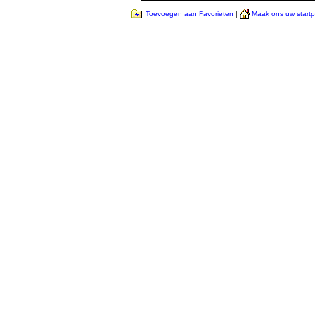
Toevoegen aan Favorieten
|
Maak ons uw start