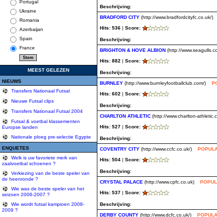
Portugal
Beschrijving:
Ukraine
BRADFORD CITY
(http://www.bradfordcityfc.co.uk/)
Romania
Hits: 536
|
Score:
Azerbaijan
Spain
Beschrijving:
France
BRIGHTON & HOVE ALBION
(http://www.seagulls.c
Hits: 882
|
Score:
MEEST GELEZEN
Beschrijving:
NIEUWS
BURNLEY
(http://www.burnleyfootballclub.com/)
P
Transfers Nationaal Futsal
Hits: 602
|
Score:
Nieuwe Futsal clips
Beschrijving:
Transfers Nationaal Futsal 2004
CHARLTON ATHLETIC
(http://www.charlton-athletic.
Futsal & voetbal klassementen
Hits: 527
|
Score:
Europse landen
Nationale ploeg pre-selectie Egypte
Beschrijving:
ENQUETES
COVENTRY CITY
(http://www.ccfc.co.uk/)
POPULA
Welk is uw favoriete merk van
Hits: 504
|
Score:
zaalvoetbal schoenen ?
Beschrijving:
Verkiezing van de beste speler van
de heenronde ?
CRYSTAL PALACE
(http://www.cpfc.co.uk)
POPUL
Wie was de beste speler van het
Hits: 537
|
Score:
seizoen 2006-2007 ?
Beschrijving:
Wie wordt futsal kampioen 2008-
2009 ?
DERBY COUNTY
(http://www.dcfc.co.uk/)
POPULA