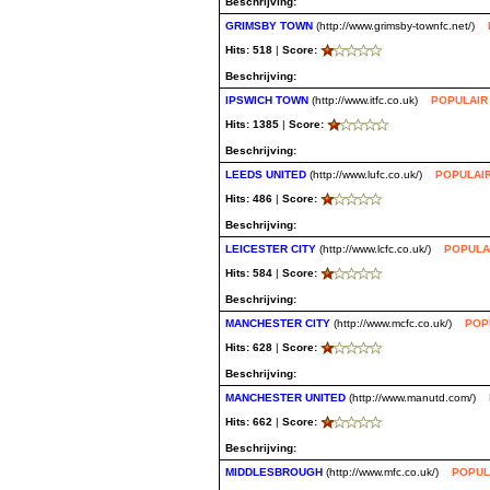
Beschrijving:
GRIMSBY TOWN
(http://www.grimsby-townfc.net/)
Hits: 518
|
Score:
Beschrijving:
IPSWICH TOWN
(http://www.itfc.co.uk)
POPULAIR
Hits: 1385
|
Score:
Beschrijving:
LEEDS UNITED
(http://www.lufc.co.uk/)
POPULAI
Hits: 486
|
Score:
Beschrijving:
LEICESTER CITY
(http://www.lcfc.co.uk/)
POPULA
Hits: 584
|
Score:
Beschrijving:
MANCHESTER CITY
(http://www.mcfc.co.uk/)
POP
Hits: 628
|
Score:
Beschrijving:
MANCHESTER UNITED
(http://www.manutd.com/)
Hits: 662
|
Score:
Beschrijving:
MIDDLESBROUGH
(http://www.mfc.co.uk/)
POPUL