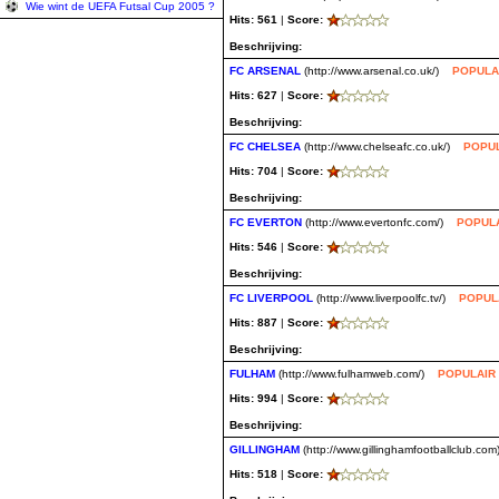
Wie wint de UEFA Futsal Cup 2005 ?
Hits: 561
|
Score:
Beschrijving:
FC ARSENAL
(http://www.arsenal.co.uk/)
POPULA
Hits: 627
|
Score:
Beschrijving:
FC CHELSEA
(http://www.chelseafc.co.uk/)
POPU
Hits: 704
|
Score:
Beschrijving:
FC EVERTON
(http://www.evertonfc.com/)
POPUL
Hits: 546
|
Score:
Beschrijving:
FC LIVERPOOL
(http://www.liverpoolfc.tv/)
POPUL
Hits: 887
|
Score:
Beschrijving:
FULHAM
(http://www.fulhamweb.com/)
POPULAIR
Hits: 994
|
Score:
Beschrijving:
GILLINGHAM
(http://www.gillinghamfootballclub.com
Hits: 518
|
Score: