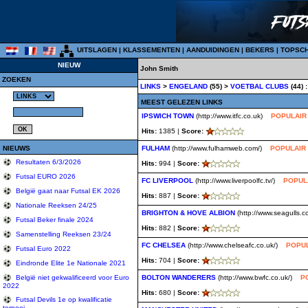
UITSLAGEN
|
KLASSEMENTEN
|
AANDUIDINGEN
|
BEKERS
|
TOPSC
NIEUW
John Smith
ZOEKEN
LINKS
>
ENGELAND
(55) >
VOETBAL CLUBS
(44) :
MEEST GELEZEN LINKS
IPSWICH TOWN
(http://www.itfc.co.uk)
POPULAIR
Hits:
1385 |
Score:
NIEUWS
FULHAM
(http://www.fulhamweb.com/)
POPULAIR
Resultaten 6/3/2026
Hits:
994 |
Score:
Futsal EURO 2026
FC LIVERPOOL
(http://www.liverpoolfc.tv/)
POPUL
België gaat naar Futsal EK 2026
Hits:
887 |
Score:
Nationale Reeksen 24/25
BRIGHTON & HOVE ALBION
(http://www.seagulls.c
Futsal Beker finale 2024
Hits:
882 |
Score:
Samenstelling Reeksen 23/24
FC CHELSEA
(http://www.chelseafc.co.uk/)
POPU
Futsal Euro 2022
Hits:
704 |
Score:
Eindronde Elite 1e Nationale 2021
BOLTON WANDERERS
(http://www.bwfc.co.uk/)
P
België niet gekwalificeerd voor Euro
2022
Hits:
680 |
Score:
Futsal Devils 1e op kwalificatie
tornooi