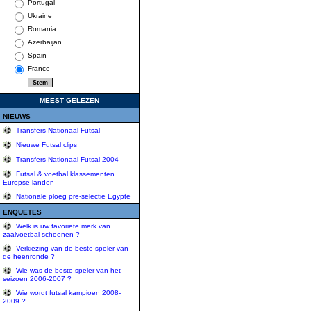
Portugal
Ukraine
Romania
Azerbaijan
Spain
France
MEEST GELEZEN
NIEUWS
Transfers Nationaal Futsal
Nieuwe Futsal clips
Transfers Nationaal Futsal 2004
Futsal & voetbal klassementen
Europse landen
Nationale ploeg pre-selectie Egypte
ENQUETES
Welk is uw favoriete merk van
zaalvoetbal schoenen ?
Verkiezing van de beste speler van
de heenronde ?
Wie was de beste speler van het
seizoen 2006-2007 ?
Wie wordt futsal kampioen 2008-
2009 ?