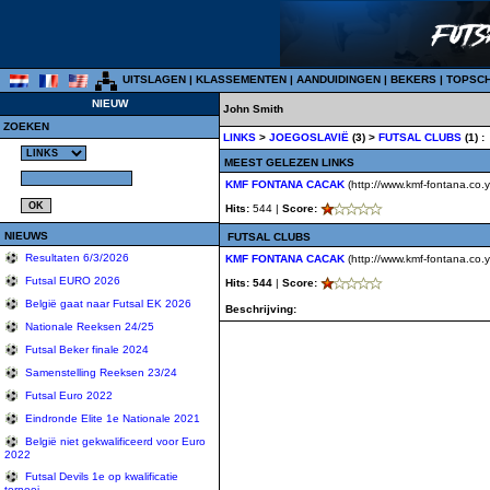
UITSLAGEN
|
KLASSEMENTEN
|
AANDUIDINGEN
|
BEKERS
|
TOPSC
NIEUW
John Smith
ZOEKEN
LINKS
>
JOEGOSLAVIË
(3) >
FUTSAL CLUBS
(1) :
MEEST GELEZEN LINKS
KMF FONTANA CACAK
(http://www.kmf-fontana.co.
Hits:
544 |
Score:
NIEUWS
FUTSAL CLUBS
Resultaten 6/3/2026
KMF FONTANA CACAK
(http://www.kmf-fontana.co.
Futsal EURO 2026
Hits: 544
|
Score:
België gaat naar Futsal EK 2026
Beschrijving:
Nationale Reeksen 24/25
Futsal Beker finale 2024
Samenstelling Reeksen 23/24
Futsal Euro 2022
Eindronde Elite 1e Nationale 2021
België niet gekwalificeerd voor Euro
2022
Futsal Devils 1e op kwalificatie
tornooi