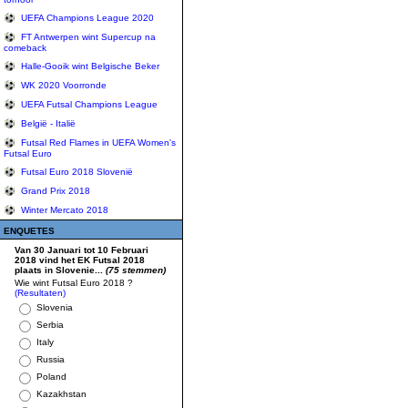
UEFA Champions League 2020
FT Antwerpen wint Supercup na
comeback
Halle-Gooik wint Belgische Beker
WK 2020 Voorronde
UEFA Futsal Champions League
België - Italië
Futsal Red Flames in UEFA Women's
Futsal Euro
Futsal Euro 2018 Slovenië
Grand Prix 2018
Winter Mercato 2018
ENQUETES
Van 30 Januari tot 10 Februari
2018 vind het EK Futsal 2018
plaats in Slovenie...
(75 stemmen)
Wie wint Futsal Euro 2018 ?
(Resultaten)
Slovenia
Serbia
Italy
Russia
Poland
Kazakhstan