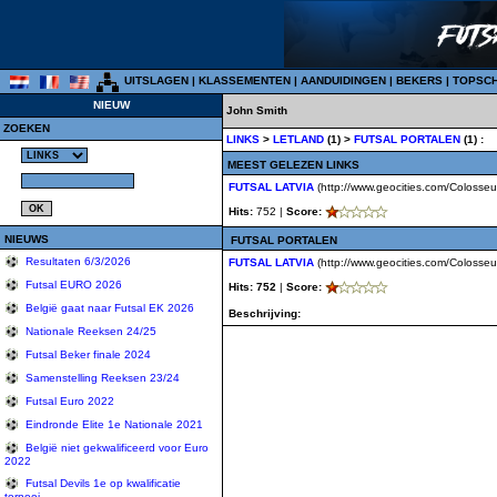
UITSLAGEN
|
KLASSEMENTEN
|
AANDUIDINGEN
|
BEKERS
|
TOPSC
NIEUW
John Smith
ZOEKEN
LINKS
>
LETLAND
(1) >
FUTSAL PORTALEN
(1) :
MEEST GELEZEN LINKS
FUTSAL LATVIA
(http://www.geocities.com/Colosse
Hits:
752 |
Score:
NIEUWS
FUTSAL PORTALEN
Resultaten 6/3/2026
FUTSAL LATVIA
(http://www.geocities.com/Colosse
Futsal EURO 2026
Hits: 752
|
Score:
België gaat naar Futsal EK 2026
Beschrijving:
Nationale Reeksen 24/25
Futsal Beker finale 2024
Samenstelling Reeksen 23/24
Futsal Euro 2022
Eindronde Elite 1e Nationale 2021
België niet gekwalificeerd voor Euro
2022
Futsal Devils 1e op kwalificatie
tornooi