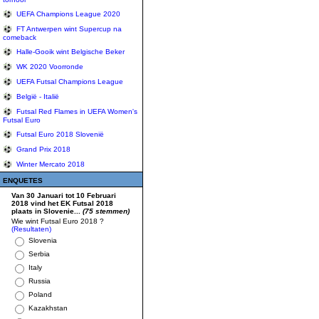
UEFA Champions League 2020
FT Antwerpen wint Supercup na
comeback
Halle-Gooik wint Belgische Beker
WK 2020 Voorronde
UEFA Futsal Champions League
België - Italië
Futsal Red Flames in UEFA Women's
Futsal Euro
Futsal Euro 2018 Slovenië
Grand Prix 2018
Winter Mercato 2018
ENQUETES
Van 30 Januari tot 10 Februari
2018 vind het EK Futsal 2018
plaats in Slovenie...
(75 stemmen)
Wie wint Futsal Euro 2018 ?
(Resultaten)
Slovenia
Serbia
Italy
Russia
Poland
Kazakhstan