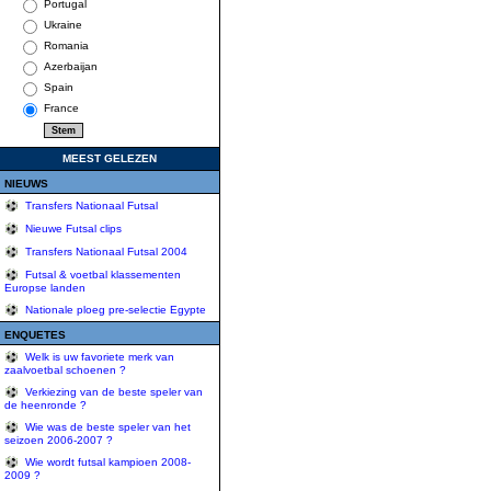
Portugal
Ukraine
Romania
Azerbaijan
Spain
France
MEEST GELEZEN
NIEUWS
Transfers Nationaal Futsal
Nieuwe Futsal clips
Transfers Nationaal Futsal 2004
Futsal & voetbal klassementen
Europse landen
Nationale ploeg pre-selectie Egypte
ENQUETES
Welk is uw favoriete merk van
zaalvoetbal schoenen ?
Verkiezing van de beste speler van
de heenronde ?
Wie was de beste speler van het
seizoen 2006-2007 ?
Wie wordt futsal kampioen 2008-
2009 ?