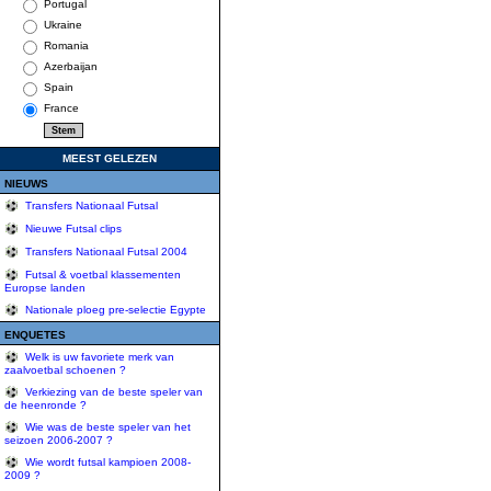
Portugal
Ukraine
Romania
Azerbaijan
Spain
France
MEEST GELEZEN
NIEUWS
Transfers Nationaal Futsal
Nieuwe Futsal clips
Transfers Nationaal Futsal 2004
Futsal & voetbal klassementen
Europse landen
Nationale ploeg pre-selectie Egypte
ENQUETES
Welk is uw favoriete merk van
zaalvoetbal schoenen ?
Verkiezing van de beste speler van
de heenronde ?
Wie was de beste speler van het
seizoen 2006-2007 ?
Wie wordt futsal kampioen 2008-
2009 ?