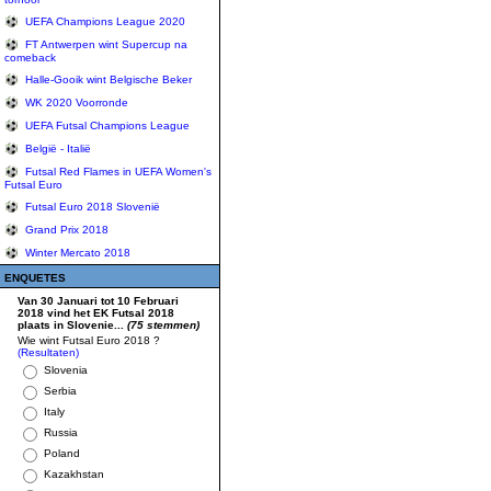
UEFA Champions League 2020
FT Antwerpen wint Supercup na
comeback
Halle-Gooik wint Belgische Beker
WK 2020 Voorronde
UEFA Futsal Champions League
België - Italië
Futsal Red Flames in UEFA Women's
Futsal Euro
Futsal Euro 2018 Slovenië
Grand Prix 2018
Winter Mercato 2018
ENQUETES
Van 30 Januari tot 10 Februari
2018 vind het EK Futsal 2018
plaats in Slovenie...
(75 stemmen)
Wie wint Futsal Euro 2018 ?
(Resultaten)
Slovenia
Serbia
Italy
Russia
Poland
Kazakhstan