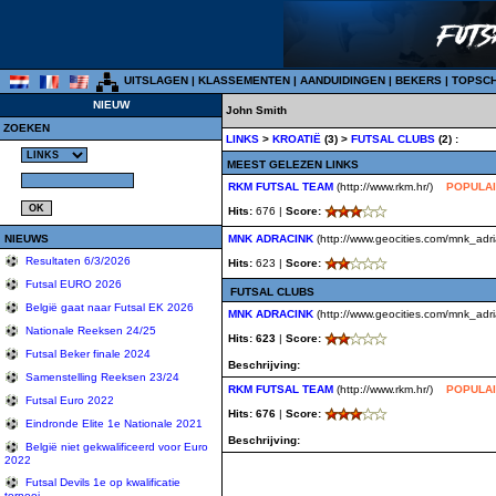
UITSLAGEN
|
KLASSEMENTEN
|
AANDUIDINGEN
|
BEKERS
|
TOPSC
NIEUW
John Smith
ZOEKEN
LINKS
>
KROATIË
(3) >
FUTSAL CLUBS
(2) :
MEEST GELEZEN LINKS
RKM FUTSAL TEAM
(http://www.rkm.hr/)
POPULA
Hits:
676 |
Score:
NIEUWS
MNK ADRACINK
(http://www.geocities.com/mnk_adri
Resultaten 6/3/2026
Hits:
623 |
Score:
Futsal EURO 2026
FUTSAL CLUBS
België gaat naar Futsal EK 2026
MNK ADRACINK
(http://www.geocities.com/mnk_adri
Nationale Reeksen 24/25
Hits: 623
|
Score:
Futsal Beker finale 2024
Beschrijving:
Samenstelling Reeksen 23/24
RKM FUTSAL TEAM
(http://www.rkm.hr/)
POPULA
Futsal Euro 2022
Hits: 676
|
Score:
Eindronde Elite 1e Nationale 2021
Beschrijving:
België niet gekwalificeerd voor Euro
2022
Futsal Devils 1e op kwalificatie
tornooi