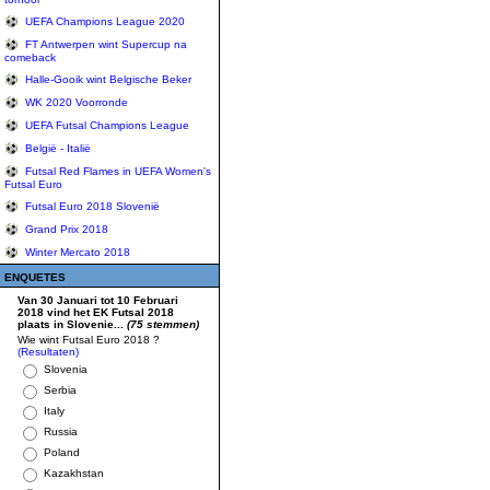
UEFA Champions League 2020
FT Antwerpen wint Supercup na
comeback
Halle-Gooik wint Belgische Beker
WK 2020 Voorronde
UEFA Futsal Champions League
België - Italië
Futsal Red Flames in UEFA Women's
Futsal Euro
Futsal Euro 2018 Slovenië
Grand Prix 2018
Winter Mercato 2018
ENQUETES
Van 30 Januari tot 10 Februari
2018 vind het EK Futsal 2018
plaats in Slovenie...
(75 stemmen)
Wie wint Futsal Euro 2018 ?
(Resultaten)
Slovenia
Serbia
Italy
Russia
Poland
Kazakhstan