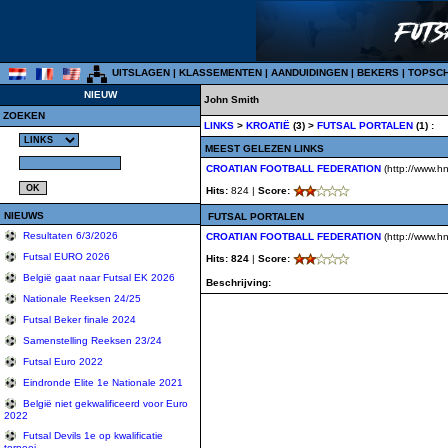
UITSLAGEN
|
KLASSEMENTEN
|
AANDUIDINGEN
|
BEKERS
|
TOPSC
NIEUW
John Smith
ZOEKEN
LINKS
>
KROATIË
(3) >
FUTSAL PORTALEN
(1) :
MEEST GELEZEN LINKS
CROATIAN FOOTBALL FEDERATION
(http://www.hn
Hits:
824 |
Score:
NIEUWS
FUTSAL PORTALEN
Resultaten 6/3/2026
CROATIAN FOOTBALL FEDERATION
(http://www.hn
Futsal EURO 2026
Hits: 824
|
Score:
België gaat naar Futsal EK 2026
Beschrijving:
Nationale Reeksen 24/25
Futsal Beker finale 2024
Samenstelling Reeksen 23/24
Futsal Euro 2022
Eindronde Elite 1e Nationale 2021
België niet gekwalificeerd voor Euro
2022
Futsal Devils 1e op kwalificatie
tornooi