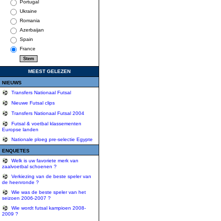
Portugal
Ukraine
Romania
Azerbaijan
Spain
France
MEEST GELEZEN
NIEUWS
Transfers Nationaal Futsal
Nieuwe Futsal clips
Transfers Nationaal Futsal 2004
Futsal & voetbal klassementen
Europse landen
Nationale ploeg pre-selectie Egypte
ENQUETES
Welk is uw favoriete merk van
zaalvoetbal schoenen ?
Verkiezing van de beste speler van
de heenronde ?
Wie was de beste speler van het
seizoen 2006-2007 ?
Wie wordt futsal kampioen 2008-
2009 ?