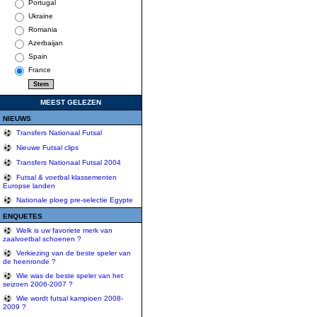
Portugal
Ukraine
Romania
Azerbaijan
Spain
France
MEEST GELEZEN
NIEUWS
Transfers Nationaal Futsal
Nieuwe Futsal clips
Transfers Nationaal Futsal 2004
Futsal & voetbal klassementen
Europse landen
Nationale ploeg pre-selectie Egypte
ENQUETES
Welk is uw favoriete merk van
zaalvoetbal schoenen ?
Verkiezing van de beste speler van
de heenronde ?
Wie was de beste speler van het
seizoen 2006-2007 ?
Wie wordt futsal kampioen 2008-
2009 ?