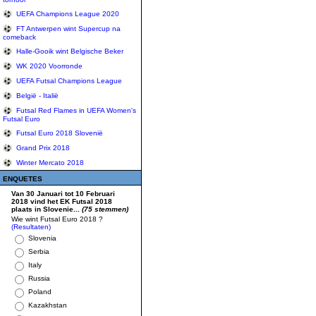
UEFA Champions League 2020
FT Antwerpen wint Supercup na
comeback
Halle-Gooik wint Belgische Beker
WK 2020 Voorronde
UEFA Futsal Champions League
België - Italië
Futsal Red Flames in UEFA Women's
Futsal Euro
Futsal Euro 2018 Slovenië
Grand Prix 2018
Winter Mercato 2018
ENQUETES
Van 30 Januari tot 10 Februari
2018 vind het EK Futsal 2018
plaats in Slovenie...
(75 stemmen)
Wie wint Futsal Euro 2018 ?
(Resultaten)
Slovenia
Serbia
Italy
Russia
Poland
Kazakhstan