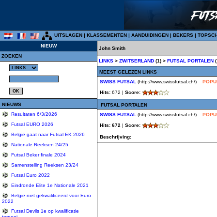
UITSLAGEN
|
KLASSEMENTEN
|
AANDUIDINGEN
|
BEKERS
|
TOPSC
NIEUW
John Smith
ZOEKEN
LINKS
>
ZWITSERLAND
(1) >
FUTSAL PORTALEN
(
MEEST GELEZEN LINKS
SWISS FUTSAL
(http://www.swissfutsal.ch/)
POPU
Hits:
672 |
Score:
NIEUWS
FUTSAL PORTALEN
Resultaten 6/3/2026
SWISS FUTSAL
(http://www.swissfutsal.ch/)
POPU
Futsal EURO 2026
Hits: 672
|
Score:
België gaat naar Futsal EK 2026
Beschrijving:
Nationale Reeksen 24/25
Futsal Beker finale 2024
Samenstelling Reeksen 23/24
Futsal Euro 2022
Eindronde Elite 1e Nationale 2021
België niet gekwalificeerd voor Euro
2022
Futsal Devils 1e op kwalificatie
tornooi