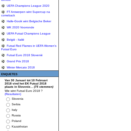
UEFA Champions League 2020
FT Antwerpen wint Supercup na
comeback
Halle-Gooik wint Belgische Beker
WK 2020 Voorronde
UEFA Futsal Champions League
België - Italië
Futsal Red Flames in UEFA Women's
Futsal Euro
Futsal Euro 2018 Slovenië
Grand Prix 2018
Winter Mercato 2018
ENQUETES
Van 30 Januari tot 10 Februari
2018 vind het EK Futsal 2018
plaats in Slovenie...
(75 stemmen)
Wie wint Futsal Euro 2018 ?
(Resultaten)
Slovenia
Serbia
Italy
Russia
Poland
Kazakhstan