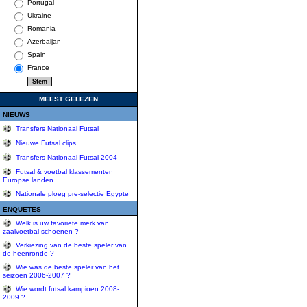
Portugal
Ukraine
Romania
Azerbaijan
Spain
France
MEEST GELEZEN
NIEUWS
Transfers Nationaal Futsal
Nieuwe Futsal clips
Transfers Nationaal Futsal 2004
Futsal & voetbal klassementen
Europse landen
Nationale ploeg pre-selectie Egypte
ENQUETES
Welk is uw favoriete merk van
zaalvoetbal schoenen ?
Verkiezing van de beste speler van
de heenronde ?
Wie was de beste speler van het
seizoen 2006-2007 ?
Wie wordt futsal kampioen 2008-
2009 ?