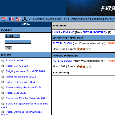
UITSLAGEN
|
KLASSEMENTEN
|
AANDUIDINGEN
|
BEKERS
|
TOPSC
NIEUW
John Smith
ZOEKEN
LINKS
>
FINLAND
(10) >
FUTSAL PORTALEN
(1) :
MEEST GELEZEN LINKS
FUTSAL SUOMI
(http://www.futsalsuomi.net)
POPU
Hits:
1066 |
Score:
NIEUWS
FUTSAL PORTALEN
Resultaten 6/3/2026
FUTSAL SUOMI
(http://www.futsalsuomi.net)
POPU
Futsal EURO 2026
Hits: 1066
|
Score:
België gaat naar Futsal EK 2026
Beschrijving:
Nationale Reeksen 24/25
Futsal Beker finale 2024
Samenstelling Reeksen 23/24
Futsal Euro 2022
Eindronde Elite 1e Nationale 2021
België niet gekwalificeerd voor Euro
2022
Futsal Devils 1e op kwalificatie
tornooi