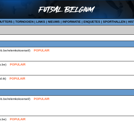
HUTTERS
|
TORNOOIEN
|
LINKS
|
NIEUWS
|
INFORMATIE
|
ENQUETES
|
SPORTHALLEN
|
HIS
b.be/relemkokoersel/)
POPULAIR
s.be)
POPULAIR
ed.tk)
POPULAIR
b.be/relemkokoersel/)
POPULAIR
s.be)
POPULAIR