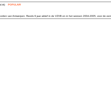
ed.tk)
POPULAIR
oorden van Antwerpen. Reeds 9 jaar aktief in de VZVB en in het seizoen 2004-2005, voor de eers