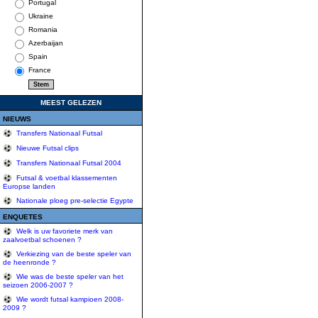
Portugal
Ukraine
Romania
Azerbaijan
Spain
France
MEEST GELEZEN
NIEUWS
Transfers Nationaal Futsal
Nieuwe Futsal clips
Transfers Nationaal Futsal 2004
Futsal & voetbal klassementen
Europse landen
Nationale ploeg pre-selectie Egypte
ENQUETES
Welk is uw favoriete merk van
zaalvoetbal schoenen ?
Verkiezing van de beste speler van
de heenronde ?
Wie was de beste speler van het
seizoen 2006-2007 ?
Wie wordt futsal kampioen 2008-
2009 ?