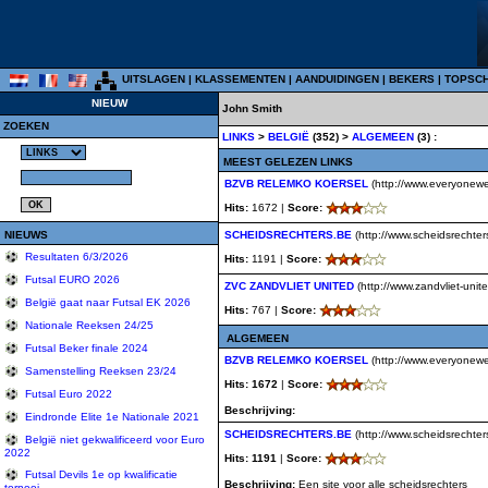
UITSLAGEN
|
KLASSEMENTEN
|
AANDUIDINGEN
|
BEKERS
|
TOPSC
NIEUW
John Smith
ZOEKEN
LINKS
>
BELGIË
(352) >
ALGEMEEN
(3) :
MEEST GELEZEN LINKS
BZVB RELEMKO KOERSEL
(http://www.everyonewe
Hits:
1672 |
Score:
NIEUWS
SCHEIDSRECHTERS.BE
(http://www.scheidsrechter
Resultaten 6/3/2026
Hits:
1191 |
Score:
Futsal EURO 2026
ZVC ZANDVLIET UNITED
(http://www.zandvliet-unit
België gaat naar Futsal EK 2026
Hits:
767 |
Score:
Nationale Reeksen 24/25
ALGEMEEN
Futsal Beker finale 2024
BZVB RELEMKO KOERSEL
(http://www.everyonewe
Samenstelling Reeksen 23/24
Hits: 1672
|
Score:
Futsal Euro 2022
Beschrijving:
Eindronde Elite 1e Nationale 2021
SCHEIDSRECHTERS.BE
(http://www.scheidsrechter
België niet gekwalificeerd voor Euro
2022
Hits: 1191
|
Score:
Futsal Devils 1e op kwalificatie
Beschrijving:
Een site voor alle scheidsrechters
tornooi