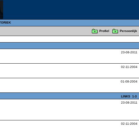
TORIEK
Profiel
Persoonlijk
23-08-2011
02-11-2004
01-08-2004
LINKS
1-3
23-08-2011
02-11-2004