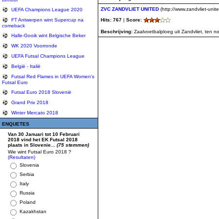
ZVC ZANDVLIET UNITED
(http://www.zandvliet-unit
UEFA Champions League 2020
Hits: 767
|
Score:
FT Antwerpen wint Supercup na
comeback
Beschrijving:
Zaalvoetbalploeg uit Zandvliet, ten n
Halle-Gooik wint Belgische Beker
WK 2020 Voorronde
UEFA Futsal Champions League
België - Italië
Futsal Red Flames in UEFA Women's
Futsal Euro
Futsal Euro 2018 Slovenië
Grand Prix 2018
Winter Mercato 2018
ENQUETES
Van 30 Januari tot 10 Februari
2018 vind het EK Futsal 2018
plaats in Slovenie...
(75 stemmen)
Wie wint Futsal Euro 2018 ?
(Resultaten)
Slovenia
Serbia
Italy
Russia
Poland
Kazakhstan