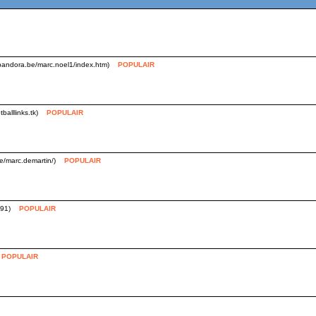
.pandora.be/marc.noel1/index.htm)
POPULAIR
balllinks.tk)
POPULAIR
be/marc.demartin/)
POPULAIR
391)
POPULAIR
POPULAIR