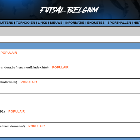
HUTTERS
|
TORNOOIEN
|
LINKS
|
NIEUWS
|
INFORMATIE
|
ENQUETES
|
SPORTHALLEN
|
HIS
POPULAIR
.pandora.be/marc.noel1/index.htm)
POPULAIR
balllinks.tk)
POPULAIR
391)
POPULAIR
be/marc.demartin/)
POPULAIR