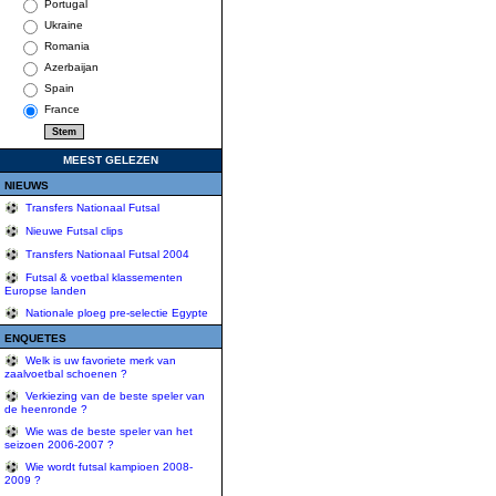
Portugal
Ukraine
Romania
Azerbaijan
Spain
France
MEEST GELEZEN
NIEUWS
Transfers Nationaal Futsal
Nieuwe Futsal clips
Transfers Nationaal Futsal 2004
Futsal & voetbal klassementen
Europse landen
Nationale ploeg pre-selectie Egypte
ENQUETES
Welk is uw favoriete merk van
zaalvoetbal schoenen ?
Verkiezing van de beste speler van
de heenronde ?
Wie was de beste speler van het
seizoen 2006-2007 ?
Wie wordt futsal kampioen 2008-
2009 ?