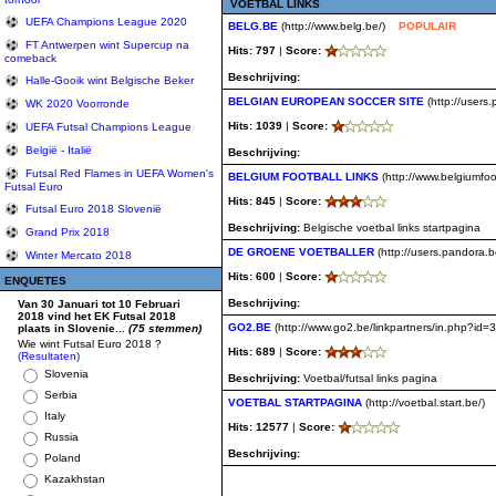
VOETBAL LINKS
UEFA Champions League 2020
BELG.BE
(http://www.belg.be/)
POPULAIR
FT Antwerpen wint Supercup na
Hits: 797
|
Score:
comeback
Beschrijving:
Halle-Gooik wint Belgische Beker
BELGIAN EUROPEAN SOCCER SITE
(http://users
WK 2020 Voorronde
Hits: 1039
|
Score:
UEFA Futsal Champions League
België - Italië
Beschrijving:
Futsal Red Flames in UEFA Women's
BELGIUM FOOTBALL LINKS
(http://www.belgiumfoot
Futsal Euro
Hits: 845
|
Score:
Futsal Euro 2018 Slovenië
Beschrijving:
Belgische voetbal links startpagina
Grand Prix 2018
DE GROENE VOETBALLER
(http://users.pandora.
Winter Mercato 2018
Hits: 600
|
Score:
ENQUETES
Beschrijving:
Van 30 Januari tot 10 Februari
2018 vind het EK Futsal 2018
GO2.BE
(http://www.go2.be/linkpartners/in.php?id=
plaats in Slovenie...
(75 stemmen)
Wie wint Futsal Euro 2018 ?
Hits: 689
|
Score:
(Resultaten)
Slovenia
Beschrijving:
Voetbal/futsal links pagina
Serbia
VOETBAL STARTPAGINA
(http://voetbal.start.be/)
Italy
Hits: 12577
|
Score:
Russia
Beschrijving:
Poland
Kazakhstan