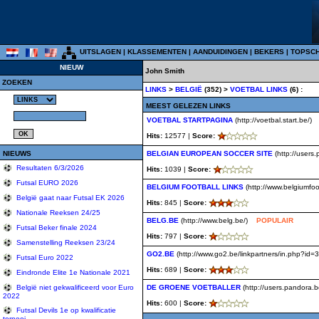
UITSLAGEN
|
KLASSEMENTEN
|
AANDUIDINGEN
|
BEKERS
|
TOPSC
NIEUW
John Smith
ZOEKEN
LINKS
>
BELGIË
(352) >
VOETBAL LINKS
(6) :
MEEST GELEZEN LINKS
VOETBAL STARTPAGINA
(http://voetbal.start.be/)
Hits:
12577 |
Score:
NIEUWS
BELGIAN EUROPEAN SOCCER SITE
(http://users
Resultaten 6/3/2026
Hits:
1039 |
Score:
Futsal EURO 2026
BELGIUM FOOTBALL LINKS
(http://www.belgiumfoot
België gaat naar Futsal EK 2026
Hits:
845 |
Score:
Nationale Reeksen 24/25
BELG.BE
(http://www.belg.be/)
POPULAIR
Futsal Beker finale 2024
Hits:
797 |
Score:
Samenstelling Reeksen 23/24
GO2.BE
(http://www.go2.be/linkpartners/in.php?id=
Futsal Euro 2022
Hits:
689 |
Score:
Eindronde Elite 1e Nationale 2021
DE GROENE VOETBALLER
(http://users.pandora.
België niet gekwalificeerd voor Euro
2022
Hits:
600 |
Score:
Futsal Devils 1e op kwalificatie
tornooi