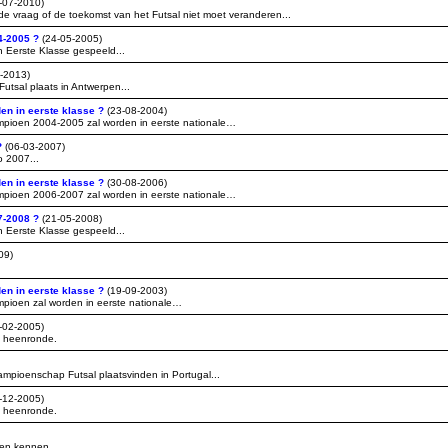
-07-2010)
e vraag of de toekomst van het Futsal niet moet veranderen...
04-2005 ?
(24-05-2005)
Eerste Klasse gespeeld...
-2013)
tsal plaats in Antwerpen...
en in eerste klasse ?
(23-08-2004)
pioen 2004-2005 zal worden in eerste nationale…
?
(06-03-2007)
 2007...
en in eerste klasse ?
(30-08-2006)
pioen 2006-2007 zal worden in eerste nationale…
07-2008 ?
(21-05-2008)
Eerste Klasse gespeeld...
09)
en in eerste klasse ?
(19-09-2003)
ioen zal worden in eerste nationale…
-02-2005)
e heenronde.
ioenschap Futsal plaatsvinden in Portugal...
-12-2005)
e heenronde.
en kennen...