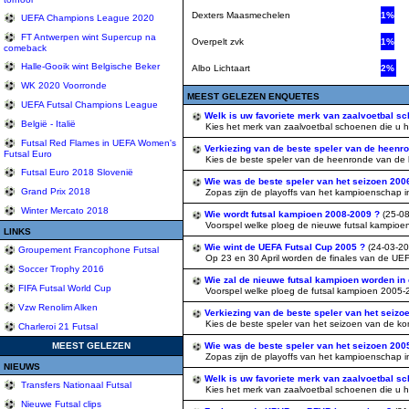
Dexters Maasmechelen
1%
UEFA Champions League 2020
FT Antwerpen wint Supercup na
Overpelt zvk
1%
comeback
Halle-Gooik wint Belgische Beker
Albo Lichtaart
2%
WK 2020 Voorronde
MEEST GELEZEN ENQUETES
UEFA Futsal Champions League
Welk is uw favoriete merk van zaalvoetbal s
België - Italië
Kies het merk van zaalvoetbal schoenen die u het l
Futsal Red Flames in UEFA Women's
Verkiezing van de beste speler van de heenr
Futsal Euro
Kies de beste speler van de heenronde van de komp
Futsal Euro 2018 Slovenië
Wie was de beste speler van het seizoen 20
Grand Prix 2018
Zopas zijn de playoffs van het kampioenschap in 
Winter Mercato 2018
Wie wordt futsal kampioen 2008-2009 ?
(25-0
Voorspel welke ploeg de nieuwe futsal kampioen 
LINKS
Wie wint de UEFA Futsal Cup 2005 ?
(24-03-20
Groupement Francophone Futsal
Op 23 en 30 April worden de finales van de UEFA
Soccer Trophy 2016
Wie zal de nieuwe futsal kampioen worden in
FIFA Futsal World Cup
Voorspel welke ploeg de futsal kampioen 2005-20
Vzw Renolim Alken
Verkiezing van de beste speler van het seizo
Kies de beste speler van het seizoen van de komp
Charleroi 21 Futsal
MEEST GELEZEN
Wie was de beste speler van het seizoen 20
Zopas zijn de playoffs van het kampioenschap in 
NIEUWS
Welk is uw favoriete merk van zaalvoetbal s
Transfers Nationaal Futsal
Kies het merk van zaalvoetbal schoenen die u het l
Nieuwe Futsal clips