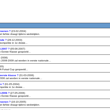
choenen ?
(23-02-2004)
iefste draagt tijdens wedstrijden.
onde ?
(28-12-2003)
etitie in 1e divisie...
06-2007 ?
(05-06-2007)
Eerste Klasse gespeeld...
8-2008)
2008-2009 zal worden in eerste nationale…
05)
 Futsal Cup gespeeld...
 eerste klasse ?
(31-03-2006)
06 zal worden in eerste nationale…
en ?
(01-05-2004)
etitie in 1e divisie…
05-2006 ?
(27-05-2006)
Eerste Klasse gespeeld...
choenen ?
(16-10-2005)
iefste draagt tijdens wedstrijden.