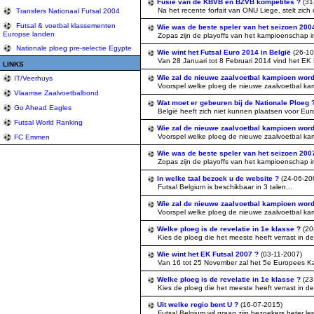
Fusie van de KBVB en BZVB kompetites ?
(31
Na het recente forfait van ONU Liege, stelt zich d
Transfers Nationaal Futsal 2004
Futsal & voetbal klassementen
Wie was de beste speler van het seizoen 20
Europse landen
Zopas zijn de playoffs van het kampioenschap in 
Nationale ploeg pre-selectie Egypte
Wie wint het Futsal Euro 2014 in België
(26-10
Van 28 Januari tot 8 Februari 2014 vind het EK Fu
LINKS
Wie zal de nieuwe zaalvoetbal kampioen word
IT/Veerhuys
Voorspel welke ploeg de nieuwe zaalvoetbal kam
Vlaamse Zaalvoetbalbond
Wat moet er gebeuren bij de Nationale Ploeg 
Go Ahead Eagles
België heeft zich niet kunnen plaatsen voor Euro
Futsal World Ranking
Wie zal de nieuwe zaalvoetbal kampioen word
Voorspel welke ploeg de nieuwe zaalvoetbal kam
FC Emmen
Wie was de beste speler van het seizoen 20
Zopas zijn de playoffs van het kampioenschap in 
In welke taal bezoek u de website ?
(24-06-20
Futsal Belgium is beschikbaar in 3 talen...
Wie zal de nieuwe zaalvoetbal kampioen word
Voorspel welke ploeg de nieuwe zaalvoetbal kamp
Welke ploeg is de revelatie in 1e klasse ?
(20
Kies de ploeg die het meeste heeft verrast in d
Wie wint het EK Futsal 2007 ?
(03-11-2007)
Van 16 tot 25 November zal het 5e Europees Kamp
Welke ploeg is de revelatie in 1e klasse ?
(23
Kies de ploeg die het meeste heeft verrast in d
Uit welke regio bent U ?
(16-07-2015)
Futsal Belgium wil graag zijn bezoekers beter ler