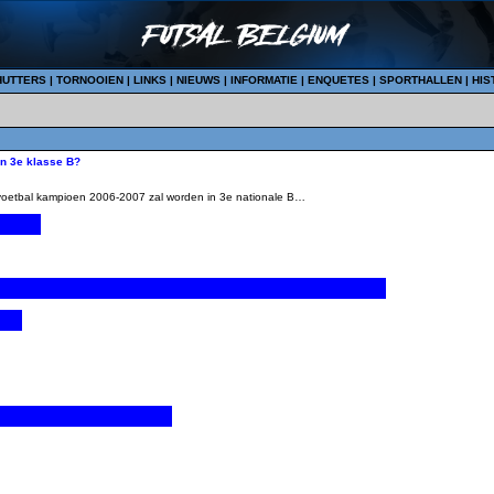
HUTTERS
|
TORNOOIEN
|
LINKS
|
NIEUWS
|
INFORMATIE
|
ENQUETES
|
SPORTHALLEN
|
HIS
in 3e klasse B?
voetbal kampioen 2006-2007 zal worden in 3e nationale B…