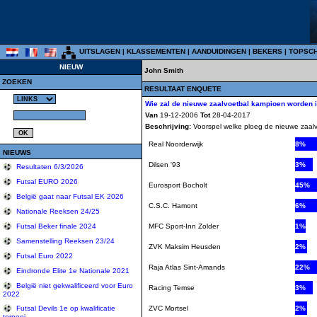
UITSLAGEN
|
KLASSEMENTEN
|
AANDUIDINGEN
|
BEKERS
|
TOPSC
NIEUW
John Smith
ZOEKEN
RESULTAAT ENQUETE
Wie zal de nieuwe zaalvoetbal kampioen worden 
Van
19-12-2006
Tot
28-04-2017
Beschrijving:
Voorspel welke ploeg de nieuwe zaal
Real Noorderwijk
8%
NIEUWS
Dilsen '93
3%
Resultaten 6/3/2026
Futsal EURO 2026
Eurosport Bocholt
45%
België gaat naar Futsal EK 2026
C.S.C. Hamont
6%
Nationale Reeksen 24/25
MFC Sport-Inn Zolder
1%
Futsal Beker finale 2024
Samenstelling Reeksen 23/24
ZVK Maksim Heusden
2%
Futsal Euro 2022
Raja Atlas Sint-Amands
22%
Eindronde Elite 1e Nationale 2021
België niet gekwalificeerd voor Euro
Racing Temse
3%
2022
ZVC Mortsel
2%
Futsal Devils 1e op kwalificatie
tornooi