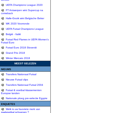
UEFA Champions League 2020
FT Antwerpen wint Supercup na
comeback
Halle-Gooik wint Belgische Beker
WK 2020 Voorronde
UEFA Futsal Champions League
België - Italië
Futsal Red Flames in UEFA Women's
Futsal Euro
Futsal Euro 2018 Slovenië
Grand Prix 2018
Winter Mercato 2018
MEEST GELEZEN
NIEUWS
Transfers Nationaal Futsal
Nieuwe Futsal clips
Transfers Nationaal Futsal 2004
Futsal & voetbal klassementen
Europse landen
Nationale ploeg pre-selectie Egypte
ENQUETES
Welk is uw favoriete merk van
zaalvoetbal schoenen ?