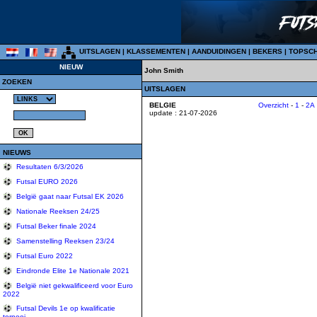
UITSLAGEN
|
KLASSEMENTEN
|
AANDUIDINGEN
|
BEKERS
|
TOPSC
NIEUW
John Smith
ZOEKEN
UITSLAGEN
BELGIE
Overzicht
-
1
-
2A
update : 21-07-2026
NIEUWS
Resultaten 6/3/2026
Futsal EURO 2026
België gaat naar Futsal EK 2026
Nationale Reeksen 24/25
Futsal Beker finale 2024
Samenstelling Reeksen 23/24
Futsal Euro 2022
Eindronde Elite 1e Nationale 2021
België niet gekwalificeerd voor Euro
2022
Futsal Devils 1e op kwalificatie
tornooi