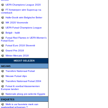
UEFA Champions League 2020
FT Antwerpen wint Supercup na
comeback
Halle-Gooik wint Belgische Beker
WK 2020 Voorronde
UEFA Futsal Champions League
België - Italië
Futsal Red Flames in UEFA Women's
Futsal Euro
Futsal Euro 2018 Slovenië
Grand Prix 2018
Winter Mercato 2018
MEEST GELEZEN
NIEUWS
Transfers Nationaal Futsal
Nieuwe Futsal clips
Transfers Nationaal Futsal 2004
Futsal & voetbal klassementen
Europse landen
Nationale ploeg pre-selectie Egypte
ENQUETES
Welk is uw favoriete merk van
zaalvoetbal schoenen ?