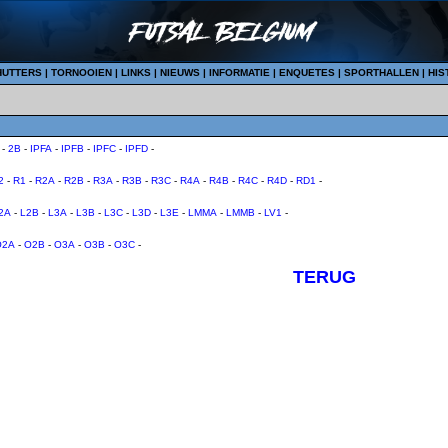
HUTTERS
|
TORNOOIEN
|
LINKS
|
NIEUWS
|
INFORMATIE
|
ENQUETES
|
SPORTHALLEN
|
HIS
-
2B
-
IPFA
-
IPFB
-
IPFC
-
IPFD
-
2
-
R1
-
R2A
-
R2B
-
R3A
-
R3B
-
R3C
-
R4A
-
R4B
-
R4C
-
R4D
-
RD1
-
2A
-
L2B
-
L3A
-
L3B
-
L3C
-
L3D
-
L3E
-
LMMA
-
LMMB
-
LV1
-
O2A
-
O2B
-
O3A
-
O3B
-
O3C
-
TERUG