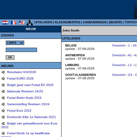
UITSLAGEN
|
KLASSEMENTEN
|
AANDUIDINGEN
|
BEKERS
|
TOPSC
NIEUW
John Smith
ZOEKEN
UITSLAGEN
BELGIE
Overzicht
-
1
-
2A
update : 07-08-2026
ANTWERPEN
Overzicht
-
A1
-
A
update : 07-08-2026
LIMBURG
Overzicht
-
L1
-
L
NIEUWS
update : 07-08-2026
Resultaten 6/3/2026
OOST-VLAANDEREN
Overzicht
-
O1
-
update : 07-08-2026
Futsal EURO 2026
België gaat naar Futsal EK 2026
Nationale Reeksen 24/25
Futsal Beker finale 2024
Samenstelling Reeksen 23/24
Futsal Euro 2022
Eindronde Elite 1e Nationale 2021
België niet gekwalificeerd voor Euro
2022
Futsal Devils 1e op kwalificatie
tornooi