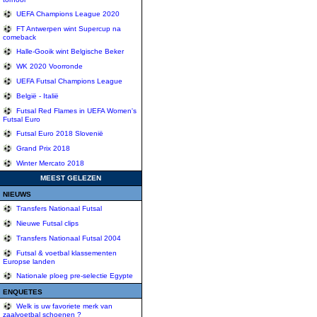
UEFA Champions League 2020
FT Antwerpen wint Supercup na
comeback
Halle-Gooik wint Belgische Beker
WK 2020 Voorronde
UEFA Futsal Champions League
België - Italië
Futsal Red Flames in UEFA Women's
Futsal Euro
Futsal Euro 2018 Slovenië
Grand Prix 2018
Winter Mercato 2018
MEEST GELEZEN
NIEUWS
Transfers Nationaal Futsal
Nieuwe Futsal clips
Transfers Nationaal Futsal 2004
Futsal & voetbal klassementen
Europse landen
Nationale ploeg pre-selectie Egypte
ENQUETES
Welk is uw favoriete merk van
zaalvoetbal schoenen ?