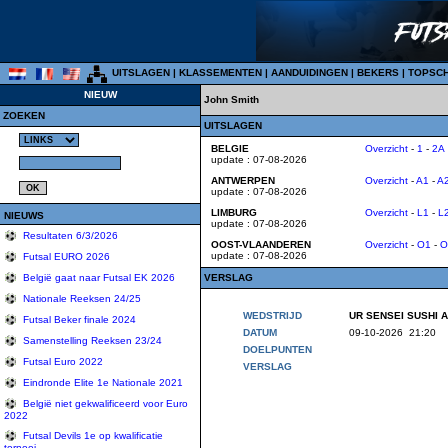
UITSLAGEN
|
KLASSEMENTEN
|
AANDUIDINGEN
|
BEKERS
|
TOPSC
NIEUW
John Smith
ZOEKEN
UITSLAGEN
BELGIE
Overzicht
-
1
-
2A
update : 07-08-2026
ANTWERPEN
Overzicht
-
A1
-
A
update : 07-08-2026
LIMBURG
Overzicht
-
L1
-
L
NIEUWS
update : 07-08-2026
Resultaten 6/3/2026
OOST-VLAANDEREN
Overzicht
-
O1
-
O
update : 07-08-2026
Futsal EURO 2026
VERSLAG
België gaat naar Futsal EK 2026
Nationale Reeksen 24/25
WEDSTRIJD
UR SENSEI SUSHI A
Futsal Beker finale 2024
DATUM
09-10-2026 21:20
Samenstelling Reeksen 23/24
DOELPUNTEN
Futsal Euro 2022
VERSLAG
Eindronde Elite 1e Nationale 2021
België niet gekwalificeerd voor Euro
2022
Futsal Devils 1e op kwalificatie
tornooi