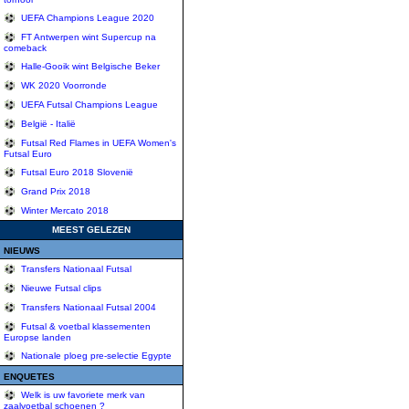
UEFA Champions League 2020
FT Antwerpen wint Supercup na
comeback
Halle-Gooik wint Belgische Beker
WK 2020 Voorronde
UEFA Futsal Champions League
België - Italië
Futsal Red Flames in UEFA Women's
Futsal Euro
Futsal Euro 2018 Slovenië
Grand Prix 2018
Winter Mercato 2018
MEEST GELEZEN
NIEUWS
Transfers Nationaal Futsal
Nieuwe Futsal clips
Transfers Nationaal Futsal 2004
Futsal & voetbal klassementen
Europse landen
Nationale ploeg pre-selectie Egypte
ENQUETES
Welk is uw favoriete merk van
zaalvoetbal schoenen ?