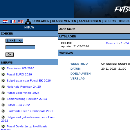
UITSLAGEN
|
KLASSEMENTEN
|
AANDUIDINGEN
|
BEKERS
|
TOPSC
NIEUW
John Smith
ZOEKEN
UITSLAGEN
BELGIE
Overzicht
-
1
-
2A
update : 21-07-2026
VERSLAG
NIEUWS
WEDSTRIJD
UR SENSEI SUSHI A
Resultaten 6/3/2026
DATUM
20-11-2026 21:20
DOELPUNTEN
Futsal EURO 2026
VERSLAG
België gaat naar Futsal EK 2026
Nationale Reeksen 24/25
Futsal Beker finale 2024
Samenstelling Reeksen 23/24
Futsal Euro 2022
Eindronde Elite 1e Nationale 2021
België niet gekwalificeerd voor Euro
2022
Futsal Devils 1e op kwalificatie
tornooi