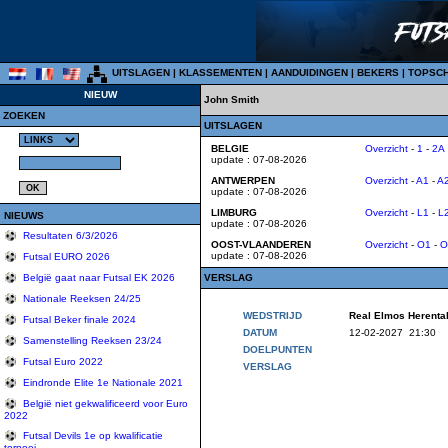
UITSLAGEN
|
KLASSEMENTEN
|
AANDUIDINGEN
|
BEKERS
|
TOPSC
NIEUW
John Smith
ZOEKEN
UITSLAGEN
BELGIE
Overzicht
-
1
-
2A
update : 07-08-2026
ANTWERPEN
Overzicht
-
A1
-
A
update : 07-08-2026
LIMBURG
Overzicht
-
L1
-
L
NIEUWS
update : 07-08-2026
Resultaten 6/3/2026
OOST-VLAANDEREN
Overzicht
-
O1
-
O
update : 07-08-2026
Futsal EURO 2026
VERSLAG
België gaat naar Futsal EK 2026
Nationale Reeksen 24/25
WEDSTRIJD
Real Elmos Herent
Futsal Beker finale 2024
DATUM
12-02-2027 21:30
Samenstelling Reeksen 23/24
DOELPUNTEN
Futsal Euro 2022
VERSLAG
Eindronde Elite 1e Nationale 2021
België niet gekwalificeerd voor Euro
2022
Futsal Devils 1e op kwalificatie
tornooi