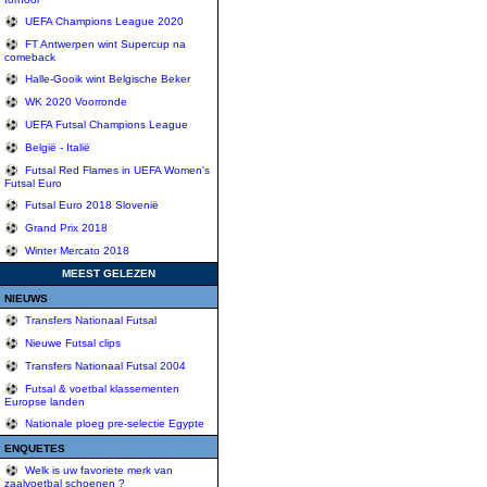
UEFA Champions League 2020
FT Antwerpen wint Supercup na
comeback
Halle-Gooik wint Belgische Beker
WK 2020 Voorronde
UEFA Futsal Champions League
België - Italië
Futsal Red Flames in UEFA Women's
Futsal Euro
Futsal Euro 2018 Slovenië
Grand Prix 2018
Winter Mercato 2018
MEEST GELEZEN
NIEUWS
Transfers Nationaal Futsal
Nieuwe Futsal clips
Transfers Nationaal Futsal 2004
Futsal & voetbal klassementen
Europse landen
Nationale ploeg pre-selectie Egypte
ENQUETES
Welk is uw favoriete merk van
zaalvoetbal schoenen ?