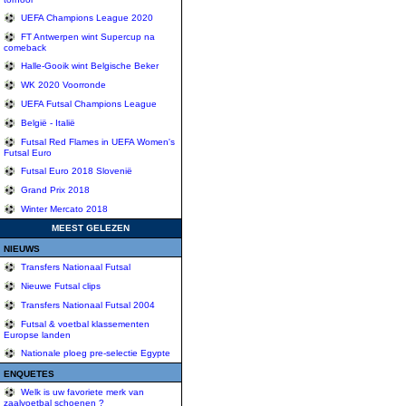
UEFA Champions League 2020
FT Antwerpen wint Supercup na
comeback
Halle-Gooik wint Belgische Beker
WK 2020 Voorronde
UEFA Futsal Champions League
België - Italië
Futsal Red Flames in UEFA Women's
Futsal Euro
Futsal Euro 2018 Slovenië
Grand Prix 2018
Winter Mercato 2018
MEEST GELEZEN
NIEUWS
Transfers Nationaal Futsal
Nieuwe Futsal clips
Transfers Nationaal Futsal 2004
Futsal & voetbal klassementen
Europse landen
Nationale ploeg pre-selectie Egypte
ENQUETES
Welk is uw favoriete merk van
zaalvoetbal schoenen ?