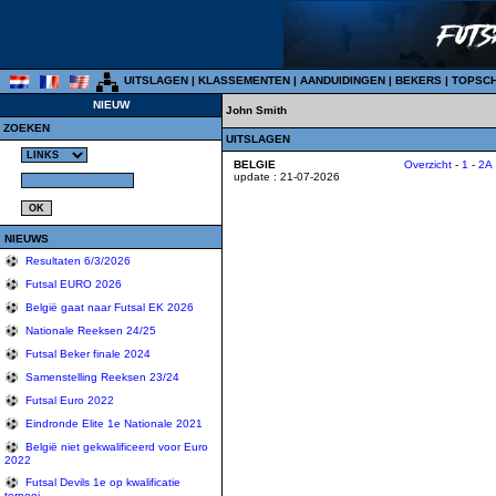
UITSLAGEN
|
KLASSEMENTEN
|
AANDUIDINGEN
|
BEKERS
|
TOPSC
NIEUW
John Smith
ZOEKEN
UITSLAGEN
BELGIE
Overzicht
-
1
-
2A
update : 21-07-2026
NIEUWS
Resultaten 6/3/2026
Futsal EURO 2026
België gaat naar Futsal EK 2026
Nationale Reeksen 24/25
Futsal Beker finale 2024
Samenstelling Reeksen 23/24
Futsal Euro 2022
Eindronde Elite 1e Nationale 2021
België niet gekwalificeerd voor Euro
2022
Futsal Devils 1e op kwalificatie
tornooi