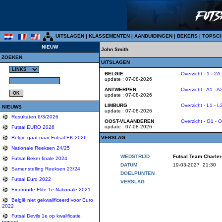
UITSLAGEN
|
KLASSEMENTEN
|
AANDUIDINGEN
|
BEKERS
|
TOPSC
NIEUW
John Smith
ZOEKEN
UITSLAGEN
BELGIE
Overzicht
-
1
-
2A
update : 07-08-2026
ANTWERPEN
Overzicht
-
A1
-
A
update : 07-08-2026
LIMBURG
Overzicht
-
L1
-
L
NIEUWS
update : 07-08-2026
Resultaten 6/3/2026
OOST-VLAANDEREN
Overzicht
-
O1
-
O
update : 07-08-2026
Futsal EURO 2026
VERSLAG
België gaat naar Futsal EK 2026
Nationale Reeksen 24/25
WEDSTRIJD
Futsal Team Charl
Futsal Beker finale 2024
DATUM
19-03-2027 21:30
Samenstelling Reeksen 23/24
DOELPUNTEN
Futsal Euro 2022
VERSLAG
Eindronde Elite 1e Nationale 2021
België niet gekwalificeerd voor Euro
2022
Futsal Devils 1e op kwalificatie
tornooi