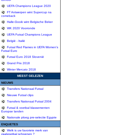
UEFA Champions League 2020
FT Antwerpen wint Supercup na
comeback
Halle-Gooik wint Belgische Beker
WK 2020 Voorronde
UEFA Futsal Champions League
België - Italië
Futsal Red Flames in UEFA Women's
Futsal Euro
Futsal Euro 2018 Slovenië
Grand Prix 2018
Winter Mercato 2018
MEEST GELEZEN
NIEUWS
Transfers Nationaal Futsal
Nieuwe Futsal clips
Transfers Nationaal Futsal 2004
Futsal & voetbal klassementen
Europse landen
Nationale ploeg pre-selectie Egypte
ENQUETES
Welk is uw favoriete merk van
zaalvoetbal schoenen ?