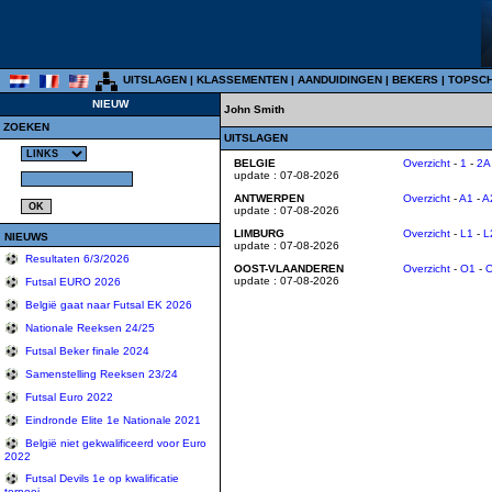
UITSLAGEN
|
KLASSEMENTEN
|
AANDUIDINGEN
|
BEKERS
|
TOPSC
NIEUW
John Smith
ZOEKEN
UITSLAGEN
BELGIE
Overzicht
-
1
-
2A
update : 07-08-2026
ANTWERPEN
Overzicht
-
A1
-
A
update : 07-08-2026
LIMBURG
Overzicht
-
L1
-
L
NIEUWS
update : 07-08-2026
Resultaten 6/3/2026
OOST-VLAANDEREN
Overzicht
-
O1
-
update : 07-08-2026
Futsal EURO 2026
België gaat naar Futsal EK 2026
Nationale Reeksen 24/25
Futsal Beker finale 2024
Samenstelling Reeksen 23/24
Futsal Euro 2022
Eindronde Elite 1e Nationale 2021
België niet gekwalificeerd voor Euro
2022
Futsal Devils 1e op kwalificatie
tornooi