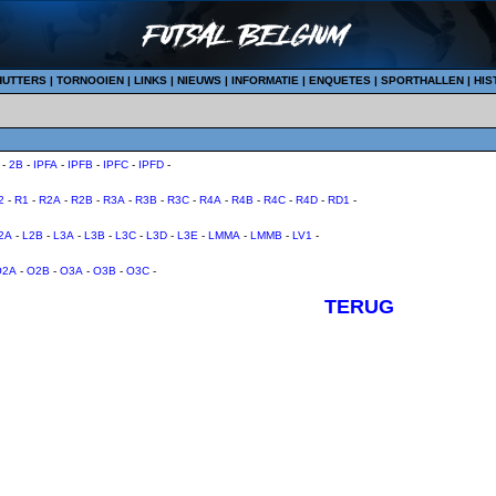
HUTTERS
|
TORNOOIEN
|
LINKS
|
NIEUWS
|
INFORMATIE
|
ENQUETES
|
SPORTHALLEN
|
HIS
-
2B
-
IPFA
-
IPFB
-
IPFC
-
IPFD
-
2
-
R1
-
R2A
-
R2B
-
R3A
-
R3B
-
R3C
-
R4A
-
R4B
-
R4C
-
R4D
-
RD1
-
2A
-
L2B
-
L3A
-
L3B
-
L3C
-
L3D
-
L3E
-
LMMA
-
LMMB
-
LV1
-
O2A
-
O2B
-
O3A
-
O3B
-
O3C
-
TERUG