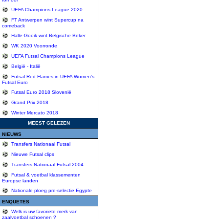
UEFA Champions League 2020
FT Antwerpen wint Supercup na
comeback
Halle-Gooik wint Belgische Beker
WK 2020 Voorronde
UEFA Futsal Champions League
België - Italië
Futsal Red Flames in UEFA Women's
Futsal Euro
Futsal Euro 2018 Slovenië
Grand Prix 2018
Winter Mercato 2018
MEEST GELEZEN
NIEUWS
Transfers Nationaal Futsal
Nieuwe Futsal clips
Transfers Nationaal Futsal 2004
Futsal & voetbal klassementen
Europse landen
Nationale ploeg pre-selectie Egypte
ENQUETES
Welk is uw favoriete merk van
zaalvoetbal schoenen ?