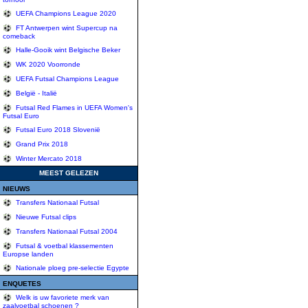
UEFA Champions League 2020
FT Antwerpen wint Supercup na
comeback
Halle-Gooik wint Belgische Beker
WK 2020 Voorronde
UEFA Futsal Champions League
België - Italië
Futsal Red Flames in UEFA Women's
Futsal Euro
Futsal Euro 2018 Slovenië
Grand Prix 2018
Winter Mercato 2018
MEEST GELEZEN
NIEUWS
Transfers Nationaal Futsal
Nieuwe Futsal clips
Transfers Nationaal Futsal 2004
Futsal & voetbal klassementen
Europse landen
Nationale ploeg pre-selectie Egypte
ENQUETES
Welk is uw favoriete merk van
zaalvoetbal schoenen ?