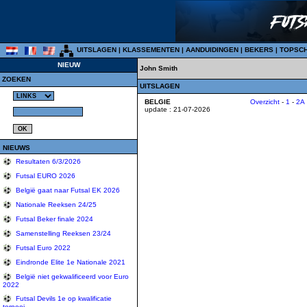
UITSLAGEN
|
KLASSEMENTEN
|
AANDUIDINGEN
|
BEKERS
|
TOPSC
NIEUW
John Smith
ZOEKEN
UITSLAGEN
BELGIE
Overzicht
-
1
-
2A
update : 21-07-2026
NIEUWS
Resultaten 6/3/2026
Futsal EURO 2026
België gaat naar Futsal EK 2026
Nationale Reeksen 24/25
Futsal Beker finale 2024
Samenstelling Reeksen 23/24
Futsal Euro 2022
Eindronde Elite 1e Nationale 2021
België niet gekwalificeerd voor Euro
2022
Futsal Devils 1e op kwalificatie
tornooi