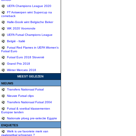
UEFA Champions League 2020
FT Antwerpen wint Supercup na
comeback
Halle-Gooik wint Belgische Beker
WK 2020 Voorronde
UEFA Futsal Champions League
België - Italië
Futsal Red Flames in UEFA Women's
Futsal Euro
Futsal Euro 2018 Slovenië
Grand Prix 2018
Winter Mercato 2018
MEEST GELEZEN
NIEUWS
Transfers Nationaal Futsal
Nieuwe Futsal clips
Transfers Nationaal Futsal 2004
Futsal & voetbal klassementen
Europse landen
Nationale ploeg pre-selectie Egypte
ENQUETES
Welk is uw favoriete merk van
zaalvoetbal schoenen ?