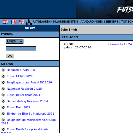
UITSLAGEN
|
KLASSEMENTEN
|
AANDUIDINGEN
|
BEKERS
|
TOPSC
NIEUW
John Smith
ZOEKEN
UITSLAGEN
BELGIE
Overzicht
-
1
-
2A
update : 21-07-2026
NIEUWS
Resultaten 6/3/2026
Futsal EURO 2026
België gaat naar Futsal EK 2026
Nationale Reeksen 24/25
Futsal Beker finale 2024
Samenstelling Reeksen 23/24
Futsal Euro 2022
Eindronde Elite 1e Nationale 2021
België niet gekwalificeerd voor Euro
2022
Futsal Devils 1e op kwalificatie
tornooi