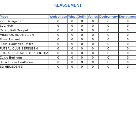
KLASSEMENT
Ploeg
Wedstrijden
Winst
Gelijk
Verlies
Doelpunten+
Doelpunten
ZVK Beringen B
0
0
0
0
0
0
ZVC HAM
0
0
0
0
0
0
Racing Pelt Overpelt
0
0
0
0
0
0
MINEROS HOUTHALEN
0
0
0
0
0
0
Futsal Lommel
0
0
0
0
0
0
Futsal Houthalen United
0
0
0
0
0
0
FUTSAL CLUB BERINGEN
0
0
0
0
0
0
FUTSAL BLAUWE STER HOUTHA
0
0
0
0
0
0
Calcio Beringen
0
0
0
0
0
0
Boca Turcos Houthalen
0
0
0
0
0
0
BD HEUSDEN B
0
0
0
0
0
0