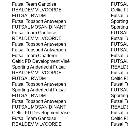
Futsal Team Gantoise
FUTSAL
REALDEV VILVOORDE
Celtic F
FUTSAL RWDM
Futsal T
Futsal Topsport Antwerpen
Sporting
FUTSAL MOSAN DINANT
Sporting
Futsal Team Gantoise
FUTSA
REALDEV VILVOORDE
Futsal T
Futsal Topsport Antwerpen
FUTSAL
Futsal Topsport Antwerpen
FUTSA
Futsal Team Charleroi
Futsal T
Celtic FD Development Visé
FUTSAL
Sporting Anderlecht Futsal
REALDE
REALDEV VILVOORDE
Futsal T
FUTSAL RWDM
Celtic F
Futsal Topsport Antwerpen
Futsal T
Sporting Anderlecht Futsal
FUTSAL
FUTSAL RWDM
Sporting
Futsal Topsport Antwerpen
Futsal T
FUTSAL MOSAN DINANT
REALDE
Celtic FD Development Visé
Futsal T
Futsal Team Gantoise
Celtic F
REALDEV VILVOORDE
Futsal T