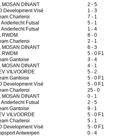
 MOSAN DINANT
2 - 5
D Development Visé
1 - 3
eam Charleroi
7 - 1
 Anderlecht Futsal
5 - 1
 Anderlecht Futsal
1 - 4
L RWDM
8 - 0
eam Charleroi
2 - 1
 MOSAN DINANT
6 - 3
L RWDM
5 - 0 F1
eam Gantoise
3 - 4
 MOSAN DINANT
4 - 1
V VILVOORDE
5 - 2
eam Gantoise
5 - 0 F1
D Development Visé
5 - 0 F1
eam Charleroi
25 - 0
 MOSAN DINANT
0 - 1
 Anderlecht Futsal
2 - 5
eam Gantoise
9 - 1
V VILVOORDE
5 - 0 F1
eam Charleroi
5 - 1
D Development Visé
5 - 0 F1
opsport Antwerpen
0 - 4