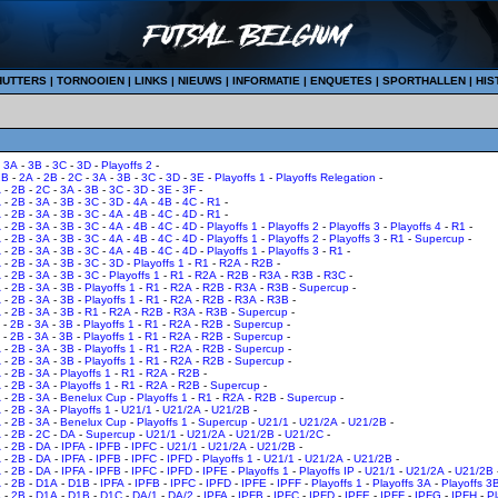
HUTTERS
|
TORNOOIEN
|
LINKS
|
NIEUWS
|
INFORMATIE
|
ENQUETES
|
SPORTHALLEN
|
HIS
-
3A
-
3B
-
3C
-
3D
-
Playoffs 2
-
1B
-
2A
-
2B
-
2C
-
3A
-
3B
-
3C
-
3D
-
3E
-
Playoffs 1
-
Playoffs Relegation
-
A
-
2B
-
2C
-
3A
-
3B
-
3C
-
3D
-
3E
-
3F
-
A
-
2B
-
3A
-
3B
-
3C
-
3D
-
4A
-
4B
-
4C
-
R1
-
A
-
2B
-
3A
-
3B
-
3C
-
4A
-
4B
-
4C
-
4D
-
R1
-
A
-
2B
-
3A
-
3B
-
3C
-
4A
-
4B
-
4C
-
4D
-
Playoffs 1
-
Playoffs 2
-
Playoffs 3
-
Playoffs 4
-
R1
-
A
-
2B
-
3A
-
3B
-
3C
-
4A
-
4B
-
4C
-
4D
-
Playoffs 1
-
Playoffs 2
-
Playoffs 3
-
R1
-
Supercup
-
A
-
2B
-
3A
-
3B
-
3C
-
4A
-
4B
-
4C
-
4D
-
Playoffs 1
-
Playoffs 3
-
R1
-
A
-
2B
-
3A
-
3B
-
3C
-
3D
-
Playoffs 1
-
R1
-
R2A
-
R2B
-
A
-
2B
-
3A
-
3B
-
3C
-
Playoffs 1
-
R1
-
R2A
-
R2B
-
R3A
-
R3B
-
R3C
-
A
-
2B
-
3A
-
3B
-
Playoffs 1
-
R1
-
R2A
-
R2B
-
R3A
-
R3B
-
Supercup
-
A
-
2B
-
3A
-
3B
-
Playoffs 1
-
R1
-
R2A
-
R2B
-
R3A
-
R3B
-
A
-
2B
-
3A
-
3B
-
R1
-
R2A
-
R2B
-
R3A
-
R3B
-
Supercup
-
-
2B
-
3A
-
3B
-
Playoffs 1
-
R1
-
R2A
-
R2B
-
Supercup
-
-
2B
-
3A
-
3B
-
Playoffs 1
-
R1
-
R2A
-
R2B
-
Supercup
-
A
-
2B
-
3A
-
3B
-
Playoffs 1
-
R1
-
R2A
-
R2B
-
Supercup
-
A
-
2B
-
3A
-
3B
-
Playoffs 1
-
R1
-
R2A
-
R2B
-
Supercup
-
A
-
2B
-
3A
-
Playoffs 1
-
R1
-
R2A
-
R2B
-
A
-
2B
-
3A
-
Playoffs 1
-
R1
-
R2A
-
R2B
-
Supercup
-
A
-
2B
-
3A
-
Benelux Cup
-
Playoffs 1
-
R1
-
R2A
-
R2B
-
Supercup
-
A
-
2B
-
3A
-
Playoffs 1
-
U21/1
-
U21/2A
-
U21/2B
-
A
-
2B
-
3A
-
Benelux Cup
-
Playoffs 1
-
Supercup
-
U21/1
-
U21/2A
-
U21/2B
-
A
-
2B
-
2C
-
DA
-
Supercup
-
U21/1
-
U21/2A
-
U21/2B
-
U21/2C
-
A
-
2B
-
DA
-
IPFA
-
IPFB
-
IPFC
-
U21/1
-
U21/2A
-
U21/2B
-
A
-
2B
-
DA
-
IPFA
-
IPFB
-
IPFC
-
IPFD
-
Playoffs 1
-
U21/1
-
U21/2A
-
U21/2B
-
A
-
2B
-
DA
-
IPFA
-
IPFB
-
IPFC
-
IPFD
-
IPFE
-
Playoffs 1
-
Playoffs IP
-
U21/1
-
U21/2A
-
U21/2B
A
-
2B
-
D1A
-
D1B
-
IPFA
-
IPFB
-
IPFC
-
IPFD
-
IPFE
-
IPFF
-
Playoffs 1
-
Playoffs 3A
-
Playoffs 3
A
-
2B
-
D1A
-
D1B
-
D1C
-
DA/1
-
DA/2
-
IPFA
-
IPFB
-
IPFC
-
IPFD
-
IPFE
-
IPFF
-
IPFG
-
IPFH
-
Pl