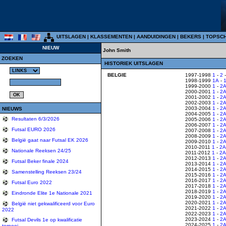
UITSLAGEN
|
KLASSEMENTEN
|
AANDUIDINGEN
|
BEKERS
|
TOPSC
NIEUW
John Smith
ZOEKEN
HISTORIEK UITSLAGEN
BELGIE
1997-1998
1
-
2
1998-1999
1A
-
1999-2000
1
-
2
2000-2001
1
-
2
2001-2002
1
-
2
2002-2003
1
-
2
2003-2004
1
-
2
NIEUWS
2004-2005
1
-
2
Resultaten 6/3/2026
2005-2006
1
-
2
2006-2007
1
-
2
Futsal EURO 2026
2007-2008
1
-
2
2008-2009
1
-
2
België gaat naar Futsal EK 2026
2009-2010
1
-
2
2010-2011
1
-
2A
Nationale Reeksen 24/25
2011-2012
1
-
2A
2012-2013
1
-
2
Futsal Beker finale 2024
2013-2014
1
-
2
2014-2015
1
-
2
Samenstelling Reeksen 23/24
2015-2016
1
-
2
2016-2017
1
-
2
Futsal Euro 2022
2017-2018
1
-
2
2018-2019
1
-
2
Eindronde Elite 1e Nationale 2021
2019-2020
1
-
2
2020-2021
1
-
2
België niet gekwalificeerd voor Euro
2021-2022
1
-
2
2022
2022-2023
1
-
2
2023-2024
1
-
2
Futsal Devils 1e op kwalificatie
2024-2025
1
-
2
tornooi