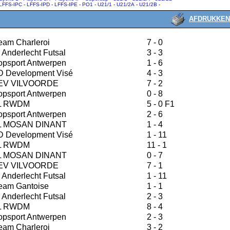
LFFS-IPC
-
LFFS-IPD
-
LFFS-IPE
-
PO1
-
U21/1
-
U21/2A
-
U21/2B
-
AFDRUKKEN
eam Charleroi
7 - 0
 Anderlecht Futsal
3 - 3
opsport Antwerpen
1 - 6
D Development Visé
4 - 3
V VILVOORDE
7 - 2
opsport Antwerpen
0 - 8
L RWDM
5 - 0 F1
opsport Antwerpen
2 - 6
 MOSAN DINANT
1 - 4
D Development Visé
1 - 11
L RWDM
11 - 1
 MOSAN DINANT
0 - 7
V VILVOORDE
7 - 1
 Anderlecht Futsal
1 - 11
eam Gantoise
1 - 1
 Anderlecht Futsal
2 - 3
L RWDM
8 - 4
opsport Antwerpen
2 - 3
eam Charleroi
3 - 2