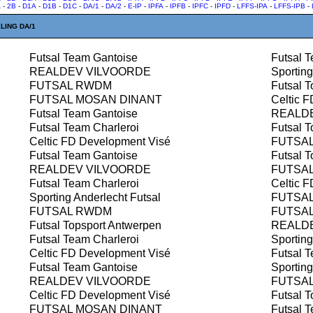
A
-
2B
-
D1A
-
D1B
-
D1C
-
DA/1
-
DA/2
-
E-IP
-
IPFA
-
IPFB
-
IPFC
-
IPFD
-
LFFS-IPA
-
LFFS-IPB
-
LING DA/1
Futsal Team Gantoise
Futsal T
REALDEV VILVOORDE
Sporting
FUTSAL RWDM
Futsal T
FUTSAL MOSAN DINANT
Celtic F
Futsal Team Gantoise
REALDE
Futsal Team Charleroi
Futsal T
Celtic FD Development Visé
FUTSA
Futsal Team Gantoise
Futsal T
REALDEV VILVOORDE
FUTSAL
Futsal Team Charleroi
Celtic F
Sporting Anderlecht Futsal
FUTSA
FUTSAL RWDM
FUTSAL
Futsal Topsport Antwerpen
REALDE
Futsal Team Charleroi
Sporting
Celtic FD Development Visé
Futsal T
Futsal Team Gantoise
Sporting
REALDEV VILVOORDE
FUTSA
Celtic FD Development Visé
Futsal T
FUTSAL MOSAN DINANT
Futsal T