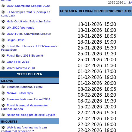
2025-2026
1
-
2
UEFA Champions League 2020
UITSLAGEN BELGIUM SEIZOEN 2025-2026 AFDE
FT Antwerpen wint Supercup na
comeback
Halle-Gooik wint Belgische Beker
18-01-2026 15:30
WK 2020 Voorronde
18-01-2026 18:00
UEFA Futsal Champions League
18-01-2026 18:05
België - Italië
18-01-2026 19:00
Futsal Red Flames in UEFA Women's
25-01-2026 15:30
Futsal Euro
25-01-2026 19:30
Futsal Euro 2018 Slovenië
25-01-2026 20:00
Grand Prix 2018
01-02-2026 15:30
Winter Mercato 2018
01-02-2026 17:00
MEEST GELEZEN
01-02-2026 19:30
NIEUWS
01-02-2026 20:00
Transfers Nationaal Futsal
08-02-2026 18:05
Nieuwe Futsal clips
08-02-2026 18:20
Transfers Nationaal Futsal 2004
08-02-2026 19:30
Futsal & voetbal klassementen
15-02-2026 20:00
Europse landen
22-02-2026 15:30
Nationale ploeg pre-selectie Egypte
22-02-2026 18:00
ENQUETES
22-02-2026 19:00
Welk is uw favoriete merk van
22-02-2026 19:00
zaalvoetbal schoenen ?