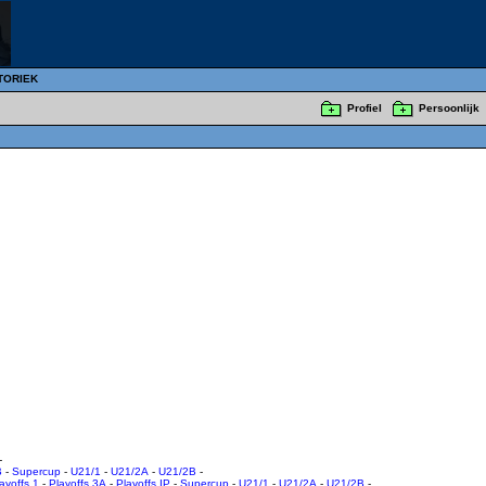
TORIEK
Profiel
Persoonlijk
-
B
-
Supercup
-
U21/1
-
U21/2A
-
U21/2B
-
ayoffs 1
-
Playoffs 3A
-
Playoffs IP
-
Supercup
-
U21/1
-
U21/2A
-
U21/2B
-