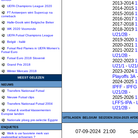
2013-2014
1
UEFA Champions League 2020
2014-2015
1
2015-2016
1
FT Antwerpen wint Supercup na
comeback
2016-2017
1
Halle-Gooik wint Belgische Beker
2017-2018
1
2018-2019
1
WK 2020 Voorronde
U21/2B
-
UEFA Futsal Champions League
2019-2020
1
België - Italië
2020-2021
1
Futsal Red Flames in UEFA Women's
2021-2022
1
Futsal Euro
U21/2B
-
Futsal Euro 2018 Slovenië
2022-2023
1
Grand Prix 2018
U21/1
-
U21
2023-2024
1
Winter Mercato 2018
Playoffs 3A
MEEST GELEZEN
2024-2025
1
NIEUWS
IPFF
-
IPFG
Transfers Nationaal Futsal
U21/2B
-
2025-2026
1
Nieuwe Futsal clips
LFFS-IPA
-
Transfers Nationaal Futsal 2004
U21/2B
-
Futsal & voetbal klassementen
Europse landen
UITSLAGEN BELGIUM SEIZOEN 2024-2025 AFDE
Nationale ploeg pre-selectie Egypte
ENQUETES
07-09-2024 21:00
Spor
Welk is uw favoriete merk van
zaalvoetbal schoenen ?