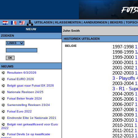
UITSLAGEN
|
KLASSEMENTEN
|
AANDUIDINGEN
|
BEKERS
|
TOPSC
NIEUW
John Smith
ZOEKEN
HISTORIEK UITSLAGEN
BELGIE
1997-1998
1
1998-1999
1
1999-2000
1
2000-2001
1
NIEUWS
2001-2002
1
2002-2003
1
Resultaten 6/3/2026
3
-
Playoffs 
Futsal EURO 2026
2003-2004
1
België gaat naar Futsal EK 2026
3
-
R1
-
Sup
Nationale Reeksen 24/25
2004-2005
1
2005-2006
1
Futsal Beker finale 2024
2006-2007
1
Samenstelling Reeksen 23/24
2007-2008
1
Futsal Euro 2022
2008-2009
1
Eindronde Elite 1e Nationale 2021
2009-2010
1
2010-2011
1
België niet gekwalificeerd voor Euro
2022
2011-2012
1
Futsal Devils 1e op kwalificatie
2012-2013
1
tornooi