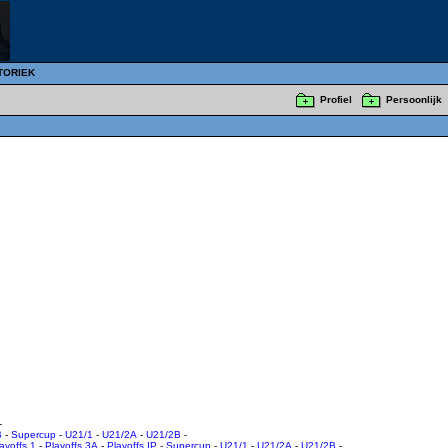
TORIEK
Profiel
Persoonlijk
-
B
-
Supercup
-
U21/1
-
U21/2A
-
U21/2B
-
ayoffs 1
-
Playoffs 3A
-
Playoffs IP
-
Supercup
-
U21/1
-
U21/2A
-
U21/2B
-