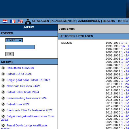
UITSLAGEN
|
KLASSEMENTEN
|
AANDUIDINGEN
|
BEKERS
|
TOPSC
NIEUW
John Smith
ZOEKEN
HISTORIEK UITSLAGEN
BELGIE
1997-1998
1
-
2
1998-1999
1A
-
1999-2000
1
-
2
2000-2001
1
-
2
2001-2002
1
-
2
2002-2003
1
-
2
2003-2004
1
-
2
NIEUWS
2004-2005
1
-
2
Resultaten 6/3/2026
2005-2006
1
-
2
2006-2007
1
-
2
Futsal EURO 2026
2007-2008
1
-
2
2008-2009
1
-
2
België gaat naar Futsal EK 2026
2009-2010
1
-
2
2010-2011
1
-
2A
Nationale Reeksen 24/25
2011-2012
1
-
2A
2012-2013
1
-
2
Futsal Beker finale 2024
2013-2014
1
-
2
2014-2015
1
-
2
Samenstelling Reeksen 23/24
2015-2016
1
-
2
2016-2017
1
-
2
Futsal Euro 2022
2017-2018
1
-
2
2018-2019
1
-
2
Eindronde Elite 1e Nationale 2021
2019-2020
1
-
2
2020-2021
1
-
2
België niet gekwalificeerd voor Euro
2021-2022
1
-
2
2022
2022-2023
1
-
2
2023-2024
1
-
2
Futsal Devils 1e op kwalificatie
2024-2025
1
-
2
tornooi