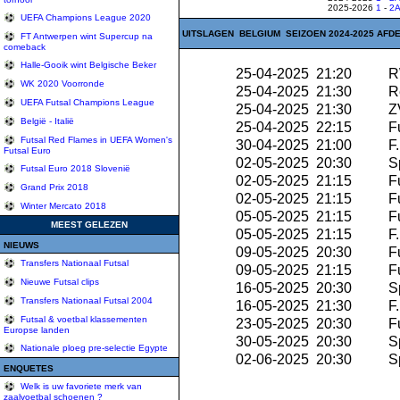
2025-2026
1
-
2
UEFA Champions League 2020
UITSLAGEN BELGIUM SEIZOEN 2024-2025 AFDEL
FT Antwerpen wint Supercup na
comeback
Halle-Gooik wint Belgische Beker
25-04-2025 21:20
R
WK 2020 Voorronde
25-04-2025 21:30
Re
UEFA Futsal Champions League
25-04-2025 21:30
ZV
België - Italië
25-04-2025 22:15
Fu
Futsal Red Flames in UEFA Women's
30-04-2025 21:00
F.
Futsal Euro
02-05-2025 20:30
Sp
Futsal Euro 2018 Slovenië
02-05-2025 21:15
Fu
Grand Prix 2018
02-05-2025 21:15
Fu
Winter Mercato 2018
05-05-2025 21:15
Fu
MEEST GELEZEN
05-05-2025 21:15
F.
NIEUWS
09-05-2025 20:30
Fu
Transfers Nationaal Futsal
09-05-2025 21:15
Fu
Nieuwe Futsal clips
16-05-2025 20:30
Sp
Transfers Nationaal Futsal 2004
16-05-2025 21:30
F.
Futsal & voetbal klassementen
23-05-2025 20:30
Fu
Europse landen
30-05-2025 20:30
Sp
Nationale ploeg pre-selectie Egypte
02-06-2025 20:30
Sp
ENQUETES
Welk is uw favoriete merk van
zaalvoetbal schoenen ?