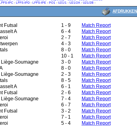
LFFS-IPC
-
LFFS-IPD
-
LFFS-IPE
-
PO1
-
U21/1
-
U21/2A
-
U21/2B
-
AFDRUKKEN
t Futsal
1 - 9
Match Report
asselt A
6 - 4
Match Report
eroi
2 - 7
Match Report
ntwerpen
4 - 3
Match Report
tals
8 - 0
Match Report
10 - 1
Match Report
n Liège-Soumagne
3 - 0
Match Report
 A
8 - 0
Match Report
n Liège-Soumagne
2 - 3
Match Report
tals
8 - 5
Match Report
asselt A
6 - 1
Match Report
t Futsal
2 - 6
Match Report
n Liège-Soumagne
7 - 4
Match Report
eroi
6 - 7
Match Report
t Futsal
3 - 2
Match Report
eroi
7 - 1
Match Report
eroi
5 - 4
Match Report