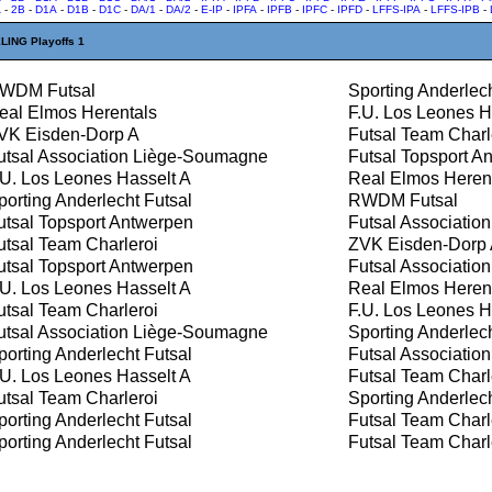
A
-
2B
-
D1A
-
D1B
-
D1C
-
DA/1
-
DA/2
-
E-IP
-
IPFA
-
IPFB
-
IPFC
-
IPFD
-
LFFS-IPA
-
LFFS-IPB
-
ING Playoffs 1
WDM Futsal
Sporting Anderlech
al Elmos Herentals
F.U. Los Leones H
K Eisden-Dorp A
Futsal Team Charl
tsal Association Liège-Soumagne
Futsal Topsport A
U. Los Leones Hasselt A
Real Elmos Heren
orting Anderlecht Futsal
RWDM Futsal
tsal Topsport Antwerpen
Futsal Associatio
tsal Team Charleroi
ZVK Eisden-Dorp
tsal Topsport Antwerpen
Futsal Associatio
U. Los Leones Hasselt A
Real Elmos Heren
tsal Team Charleroi
F.U. Los Leones H
tsal Association Liège-Soumagne
Sporting Anderlech
orting Anderlecht Futsal
Futsal Associatio
U. Los Leones Hasselt A
Futsal Team Charl
tsal Team Charleroi
Sporting Anderlech
orting Anderlecht Futsal
Futsal Team Charl
orting Anderlecht Futsal
Futsal Team Charl