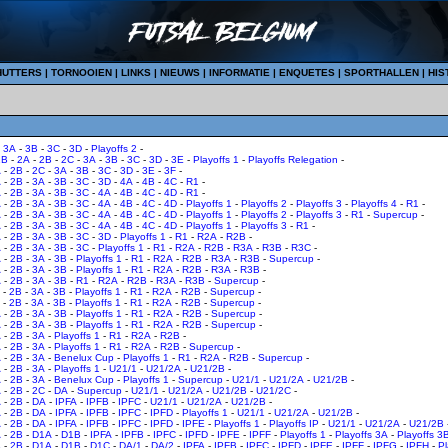
HUTTERS
|
TORNOOIEN
|
LINKS
|
NIEUWS
|
INFORMATIE
|
ENQUETES
|
SPORTHALLEN
|
HIS
-
3A
-
3B
-
3C
-
3D
-
Playoffs 2
-
1B
-
2A
-
2B
-
2C
-
3A
-
3B
-
3C
-
3D
-
3E
-
Playoffs 1
-
Playoffs Relegation
-
A
-
2B
-
2C
-
3A
-
3B
-
3C
-
3D
-
3E
-
3F
-
A
-
2B
-
3A
-
3B
-
3C
-
3D
-
4A
-
4B
-
4C
-
R1
-
A
-
2B
-
3A
-
3B
-
3C
-
4A
-
4B
-
4C
-
4D
-
R1
-
A
-
2B
-
3A
-
3B
-
3C
-
4A
-
4B
-
4C
-
4D
-
Playoffs 1
-
Playoffs 2
-
Playoffs 3
-
Playoffs 4
-
R1
-
A
-
2B
-
3A
-
3B
-
3C
-
4A
-
4B
-
4C
-
4D
-
Playoffs 1
-
Playoffs 2
-
Playoffs 3
-
R1
-
Supercup
-
A
-
2B
-
3A
-
3B
-
3C
-
4A
-
4B
-
4C
-
4D
-
Playoffs 1
-
Playoffs 3
-
R1
-
A
-
2B
-
3A
-
3B
-
3C
-
3D
-
Playoffs 1
-
R1
-
R2A
-
R2B
-
A
-
2B
-
3A
-
3B
-
3C
-
Playoffs 1
-
R1
-
R2A
-
R2B
-
R3A
-
R3B
-
R3C
-
A
-
2B
-
3A
-
3B
-
Playoffs 1
-
R1
-
R2A
-
R2B
-
R3A
-
R3B
-
Supercup
-
A
-
2B
-
3A
-
3B
-
Playoffs 1
-
R1
-
R2A
-
R2B
-
R3A
-
R3B
-
A
-
2B
-
3A
-
3B
-
R1
-
R2A
-
R2B
-
R3A
-
R3B
-
Supercup
-
-
2B
-
3A
-
3B
-
Playoffs 1
-
R1
-
R2A
-
R2B
-
Supercup
-
-
2B
-
3A
-
3B
-
Playoffs 1
-
R1
-
R2A
-
R2B
-
Supercup
-
A
-
2B
-
3A
-
3B
-
Playoffs 1
-
R1
-
R2A
-
R2B
-
Supercup
-
A
-
2B
-
3A
-
3B
-
Playoffs 1
-
R1
-
R2A
-
R2B
-
Supercup
-
A
-
2B
-
3A
-
Playoffs 1
-
R1
-
R2A
-
R2B
-
A
-
2B
-
3A
-
Playoffs 1
-
R1
-
R2A
-
R2B
-
Supercup
-
A
-
2B
-
3A
-
Benelux Cup
-
Playoffs 1
-
R1
-
R2A
-
R2B
-
Supercup
-
A
-
2B
-
3A
-
Playoffs 1
-
U21/1
-
U21/2A
-
U21/2B
-
A
-
2B
-
3A
-
Benelux Cup
-
Playoffs 1
-
Supercup
-
U21/1
-
U21/2A
-
U21/2B
-
A
-
2B
-
2C
-
DA
-
Supercup
-
U21/1
-
U21/2A
-
U21/2B
-
U21/2C
-
A
-
2B
-
DA
-
IPFA
-
IPFB
-
IPFC
-
U21/1
-
U21/2A
-
U21/2B
-
A
-
2B
-
DA
-
IPFA
-
IPFB
-
IPFC
-
IPFD
-
Playoffs 1
-
U21/1
-
U21/2A
-
U21/2B
-
A
-
2B
-
DA
-
IPFA
-
IPFB
-
IPFC
-
IPFD
-
IPFE
-
Playoffs 1
-
Playoffs IP
-
U21/1
-
U21/2A
-
U21/2B
A
-
2B
-
D1A
-
D1B
-
IPFA
-
IPFB
-
IPFC
-
IPFD
-
IPFE
-
IPFF
-
Playoffs 1
-
Playoffs 3A
-
Playoffs 3
A
-
2B
-
D1A
-
D1B
-
D1C
-
DA/1
-
DA/2
-
IPFA
-
IPFB
-
IPFC
-
IPFD
-
IPFE
-
IPFF
-
IPFG
-
IPFH
-
Pl