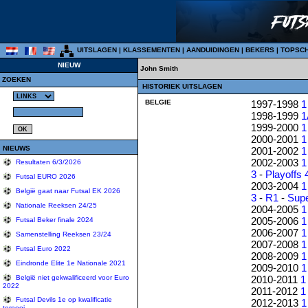
UITSLAGEN
|
KLASSEMENTEN
|
AANDUIDINGEN
|
BEKERS
|
TOPSC
NIEUW
John Smith
ZOEKEN
HISTORIEK UITSLAGEN
BELGIE
1997-1998
1
1998-1999
1
1999-2000
1
2000-2001
1
NIEUWS
2001-2002
1
2002-2003
1
Resultaten 6/3/2026
3
-
Playoffs 
Futsal EURO 2026
2003-2004
1
België gaat naar Futsal EK 2026
3
-
R1
-
Sup
Nationale Reeksen 24/25
2004-2005
1
2005-2006
1
Futsal Beker finale 2024
2006-2007
1
Samenstelling Reeksen 23/24
2007-2008
1
Futsal Euro 2022
2008-2009
1
Eindronde Elite 1e Nationale 2021
2009-2010
1
2010-2011
1
België niet gekwalificeerd voor Euro
2022
2011-2012
1
Futsal Devils 1e op kwalificatie
2012-2013
1
tornooi