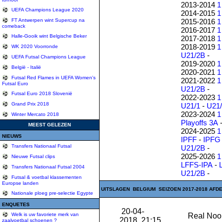
2013-2014
1
UEFA Champions League 2020
2014-2015
1
2015-2016
1
FT Antwerpen wint Supercup na
comeback
2016-2017
1
Halle-Gooik wint Belgische Beker
2017-2018
1
2018-2019
1
WK 2020 Voorronde
U21/2B
-
UEFA Futsal Champions League
2019-2020
1
België - Italië
2020-2021
1
Futsal Red Flames in UEFA Women's
2021-2022
1
Futsal Euro
U21/2B
-
Futsal Euro 2018 Slovenië
2022-2023
1
Grand Prix 2018
U21/1
-
U21
2023-2024
1
Winter Mercato 2018
Playoffs 3A
MEEST GELEZEN
2024-2025
1
NIEUWS
IPFF
-
IPFG
Transfers Nationaal Futsal
U21/2B
-
2025-2026
1
Nieuwe Futsal clips
LFFS-IPA
-
Transfers Nationaal Futsal 2004
U21/2B
-
Futsal & voetbal klassementen
Europse landen
UITSLAGEN BELGIUM SEIZOEN 2017-2018 AFDEL
Nationale ploeg pre-selectie Egypte
ENQUETES
20-04-
Real Noor
Welk is uw favoriete merk van
2018 21:15
zaalvoetbal schoenen ?