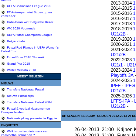
2013-2014
1
UEFA Champions League 2020
2014-2015
1
2015-2016
1
FT Antwerpen wint Supercup na
comeback
2016-2017
1
Halle-Gooik wint Belgische Beker
2017-2018
1
2018-2019
1
WK 2020 Voorronde
U21/2B
-
UEFA Futsal Champions League
2019-2020
1
België - Italië
2020-2021
1
Futsal Red Flames in UEFA Women's
2021-2022
1
Futsal Euro
U21/2B
-
Futsal Euro 2018 Slovenië
2022-2023
1
Grand Prix 2018
U21/1
-
U21
2023-2024
1
Winter Mercato 2018
Playoffs 3A
MEEST GELEZEN
2024-2025
1
NIEUWS
IPFF
-
IPFG
Transfers Nationaal Futsal
U21/2B
-
2025-2026
1
Nieuwe Futsal clips
LFFS-IPA
-
Transfers Nationaal Futsal 2004
U21/2B
-
Futsal & voetbal klassementen
Europse landen
UITSLAGEN BELGIUM SEIZOEN 2012-2013 AFDEL
Nationale ploeg pre-selectie Egypte
ENQUETES
26-04-2013 21:00
Krijnen 
Welk is uw favoriete merk van
26-04-2013 21:00
Futsal H
zaalvoetbal schoenen ?