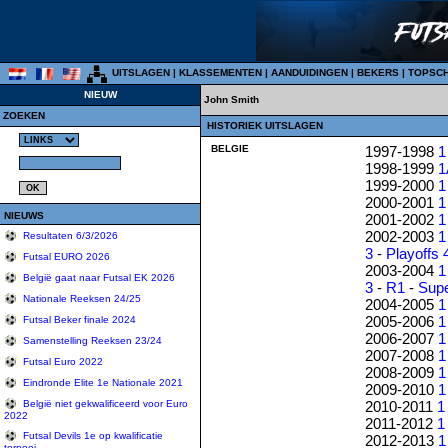
UITSLAGEN
|
KLASSEMENTEN
|
AANDUIDINGEN
|
BEKERS
|
TOPSC
NIEUW
John Smith
ZOEKEN
HISTORIEK UITSLAGEN
BELGIE
1997-1998
1
1998-1999
1
1999-2000
1
2000-2001
1
NIEUWS
2001-2002
1
2002-2003
1
Resultaten 6/3/2026
3
-
Playoffs 
Futsal EURO 2026
2003-2004
1
België gaat naar Futsal EK 2026
3
-
R1
-
Sup
Nationale Reeksen 24/25
2004-2005
1
2005-2006
1
Futsal Beker finale 2024
2006-2007
1
Samenstelling Reeksen 23/24
2007-2008
1
Futsal Euro 2022
2008-2009
1
Eindronde Elite 1e Nationale 2021
2009-2010
1
2010-2011
1
België niet gekwalificeerd voor Euro
2022
2011-2012
1
Futsal Devils 1e op kwalificatie
2012-2013
1
tornooi