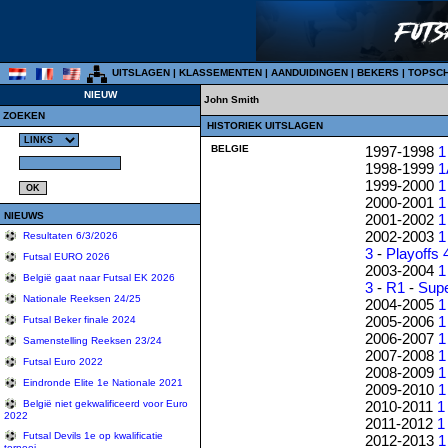
UITSLAGEN
|
KLASSEMENTEN
|
AANDUIDINGEN
|
BEKERS
|
TOPSC
NIEUW
John Smith
ZOEKEN
HISTORIEK UITSLAGEN
BELGIE
1997-1998
1
1998-1999
1
1999-2000
1
2000-2001
1
NIEUWS
2001-2002
1
2002-2003
1
Resultaten 6/3/2026
3
-
Playoffs 
Futsal EURO 2026
2003-2004
1
België gaat naar Futsal EK 2026
3
-
R1
-
Sup
Nationale Reeksen 24/25
2004-2005
1
2005-2006
1
Futsal Beker finale 2024
2006-2007
1
Samenstelling Reeksen 23/24
2007-2008
1
Futsal Euro 2022
2008-2009
1
Eindronde Elite 1e Nationale 2021
2009-2010
1
2010-2011
1
België niet gekwalificeerd voor Euro
2022
2011-2012
1
Futsal Devils 1e op kwalificatie
2012-2013
1
tornooi