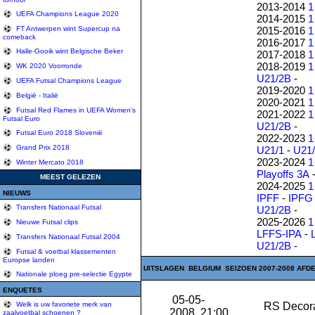
2013-2014
1
UEFA Champions League 2020
2014-2015
1
2015-2016
1
FT Antwerpen wint Supercup na
comeback
2016-2017
1
Halle-Gooik wint Belgische Beker
2017-2018
1
2018-2019
1
WK 2020 Voorronde
U21/2B
-
UEFA Futsal Champions League
2019-2020
1
België - Italië
2020-2021
1
Futsal Red Flames in UEFA Women's
2021-2022
1
Futsal Euro
U21/2B
-
Futsal Euro 2018 Slovenië
2022-2023
1
Grand Prix 2018
U21/1
-
U21
2023-2024
1
Winter Mercato 2018
Playoffs 3A
MEEST GELEZEN
2024-2025
1
NIEUWS
IPFF
-
IPFG
Transfers Nationaal Futsal
U21/2B
-
2025-2026
1
Nieuwe Futsal clips
LFFS-IPA
-
Transfers Nationaal Futsal 2004
U21/2B
-
Futsal & voetbal klassementen
Europse landen
UITSLAGEN BELGIUM SEIZOEN 2007-2008 AFDEL
Nationale ploeg pre-selectie Egypte
ENQUETES
05-05-
RS Decor
Welk is uw favoriete merk van
2008 21:00
zaalvoetbal schoenen ?