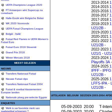
2013-2014
1
UEFA Champions League 2020
2014-2015
1
2015-2016
1
FT Antwerpen wint Supercup na
comeback
2016-2017
1
Halle-Gooik wint Belgische Beker
2017-2018
1
2018-2019
1
WK 2020 Voorronde
U21/2B
-
UEFA Futsal Champions League
2019-2020
1
België - Italië
2020-2021
1
Futsal Red Flames in UEFA Women's
2021-2022
1
Futsal Euro
U21/2B
-
Futsal Euro 2018 Slovenië
2022-2023
1
Grand Prix 2018
U21/1
-
U21
2023-2024
1
Winter Mercato 2018
Playoffs 3A
MEEST GELEZEN
2024-2025
1
NIEUWS
IPFF
-
IPFG
Transfers Nationaal Futsal
U21/2B
-
2025-2026
1
Nieuwe Futsal clips
LFFS-IPA
-
Transfers Nationaal Futsal 2004
U21/2B
-
Futsal & voetbal klassementen
Europse landen
UITSLAGEN BELGIUM SEIZOEN 2003-2004 AFDE
Nationale ploeg pre-selectie Egypte
ENQUETES
05-09-2003 20:00
T-Inter
Welk is uw favoriete merk van
05-09-2003 20:00
Charler
zaalvoetbal schoenen ?