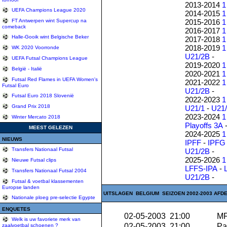
2013-2014
1
UEFA Champions League 2020
2014-2015
1
2015-2016
1
FT Antwerpen wint Supercup na
comeback
2016-2017
1
Halle-Gooik wint Belgische Beker
2017-2018
1
2018-2019
1
WK 2020 Voorronde
U21/2B
-
UEFA Futsal Champions League
2019-2020
1
België - Italië
2020-2021
1
Futsal Red Flames in UEFA Women's
2021-2022
1
Futsal Euro
U21/2B
-
Futsal Euro 2018 Slovenië
2022-2023
1
Grand Prix 2018
U21/1
-
U21
2023-2024
1
Winter Mercato 2018
Playoffs 3A
MEEST GELEZEN
2024-2025
1
NIEUWS
IPFF
-
IPFG
Transfers Nationaal Futsal
U21/2B
-
2025-2026
1
Nieuwe Futsal clips
LFFS-IPA
-
Transfers Nationaal Futsal 2004
U21/2B
-
Futsal & voetbal klassementen
Europse landen
UITSLAGEN BELGIUM SEIZOEN 2002-2003 AFDEL
Nationale ploeg pre-selectie Egypte
ENQUETES
02-05-2003 21:00
MF
Welk is uw favoriete merk van
02-05-2003 21:00
Pa
zaalvoetbal schoenen ?