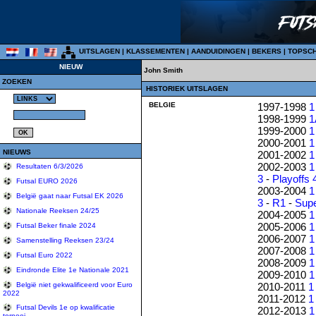
UITSLAGEN
|
KLASSEMENTEN
|
AANDUIDINGEN
|
BEKERS
|
TOPSC
NIEUW
John Smith
ZOEKEN
HISTORIEK UITSLAGEN
BELGIE
1997-1998
1
1998-1999
1
1999-2000
1
2000-2001
1
NIEUWS
2001-2002
1
2002-2003
1
Resultaten 6/3/2026
3
-
Playoffs 
Futsal EURO 2026
2003-2004
1
België gaat naar Futsal EK 2026
3
-
R1
-
Sup
Nationale Reeksen 24/25
2004-2005
1
2005-2006
1
Futsal Beker finale 2024
2006-2007
1
Samenstelling Reeksen 23/24
2007-2008
1
Futsal Euro 2022
2008-2009
1
Eindronde Elite 1e Nationale 2021
2009-2010
1
2010-2011
1
België niet gekwalificeerd voor Euro
2022
2011-2012
1
Futsal Devils 1e op kwalificatie
2012-2013
1
tornooi