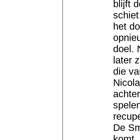
blijf
schiet
het do
opnieu
doel. 
later 
die va
Nicol
achte
spelen
recupe
De Sm
komt.