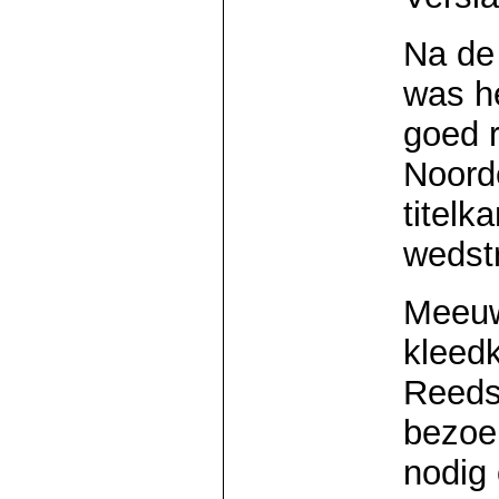
Na de 
was h
goed r
Noorde
titelk
wedstr
Meeuw
kleed
Reeds
bezoe
nodig