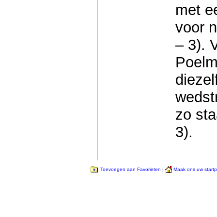
met e
voor 
– 3). 
Poelm
diezel
wedstr
zo sta
3).
Toevoegen aan Favorieten
|
Maak ons uw start