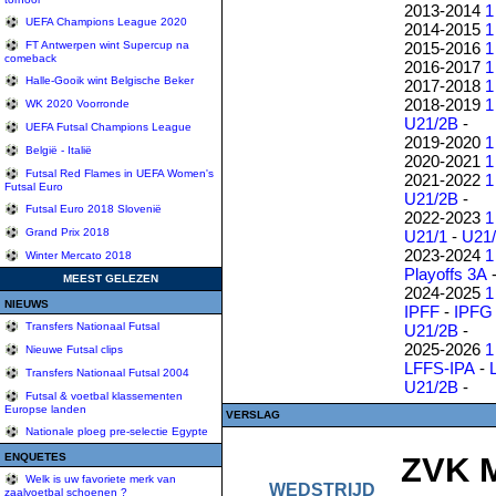
2013-2014
1
UEFA Champions League 2020
2014-2015
1
2015-2016
1
FT Antwerpen wint Supercup na
comeback
2016-2017
1
Halle-Gooik wint Belgische Beker
2017-2018
1
2018-2019
1
WK 2020 Voorronde
U21/2B
-
UEFA Futsal Champions League
2019-2020
1
België - Italië
2020-2021
1
Futsal Red Flames in UEFA Women's
2021-2022
1
Futsal Euro
U21/2B
-
Futsal Euro 2018 Slovenië
2022-2023
1
Grand Prix 2018
U21/1
-
U21
2023-2024
1
Winter Mercato 2018
Playoffs 3A
MEEST GELEZEN
2024-2025
1
NIEUWS
IPFF
-
IPFG
Transfers Nationaal Futsal
U21/2B
-
2025-2026
1
Nieuwe Futsal clips
LFFS-IPA
-
Transfers Nationaal Futsal 2004
U21/2B
-
Futsal & voetbal klassementen
Europse landen
VERSLAG
Nationale ploeg pre-selectie Egypte
ENQUETES
ZVK M
Welk is uw favoriete merk van
WEDSTRIJD
zaalvoetbal schoenen ?