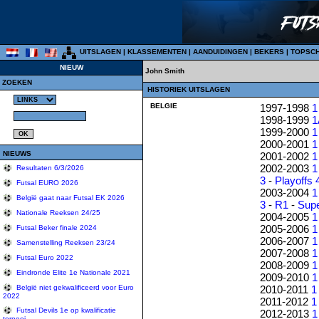
UITSLAGEN
|
KLASSEMENTEN
|
AANDUIDINGEN
|
BEKERS
|
TOPSC
NIEUW
John Smith
ZOEKEN
HISTORIEK UITSLAGEN
BELGIE
1997-1998
1
1998-1999
1
1999-2000
1
2000-2001
1
NIEUWS
2001-2002
1
2002-2003
1
Resultaten 6/3/2026
3
-
Playoffs 
Futsal EURO 2026
2003-2004
1
België gaat naar Futsal EK 2026
3
-
R1
-
Sup
Nationale Reeksen 24/25
2004-2005
1
2005-2006
1
Futsal Beker finale 2024
2006-2007
1
Samenstelling Reeksen 23/24
2007-2008
1
Futsal Euro 2022
2008-2009
1
Eindronde Elite 1e Nationale 2021
2009-2010
1
2010-2011
1
België niet gekwalificeerd voor Euro
2022
2011-2012
1
Futsal Devils 1e op kwalificatie
2012-2013
1
tornooi