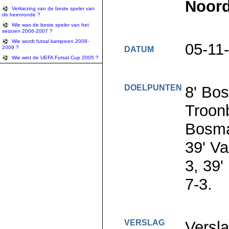
Noord
Verkiezing van de beste speler van
de heenronde ?
Wie was de beste speler van het
seizoen 2006-2007 ?
Wie wordt futsal kampioen 2008-
05-11
2009 ?
DATUM
Wie wint de UEFA Futsal Cup 2005 ?
DOELPUNTEN
8' Bos
Troonb
Bosma
39' V
3, 39
7-3.
VERSLAG
Versl