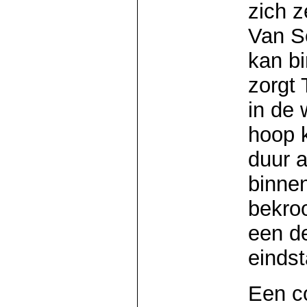
zich z
Van S
kan bi
zorgt
in de 
hoop k
duur 
binnen
bekroo
een de
eindst
Een co