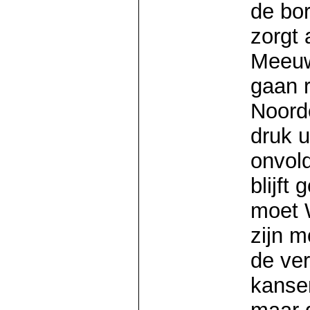
de bor
zorgt
Meeuw
gaan r
Noorde
druk u
onvol
blijft
moet W
zijn 
de ve
kanse