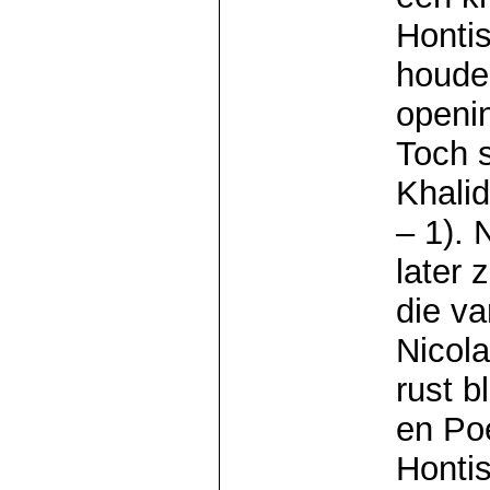
Hontis
houde
openin
Toch 
Khali
– 1). 
later 
die va
Nicola
rust b
en Po
Hontis