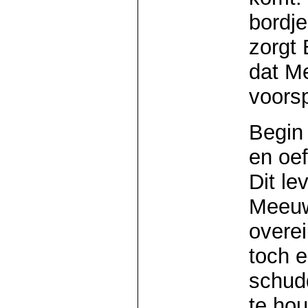
bordje
zorgt 
dat M
voors
Begin 
en oef
Dit le
Meeuwe
overe
toch e
schud
te hou