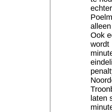
echte
Poelm
alleen
Ook e
wordt
minut
eindel
penalt
Noorde
Troon
laten 
minut