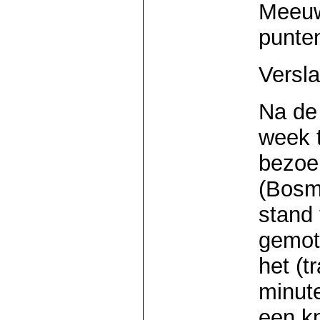
Meeuw
punte
Versl
Na de
week 
bezoe
(Bosm
stand
gemot
het (t
minut
een k