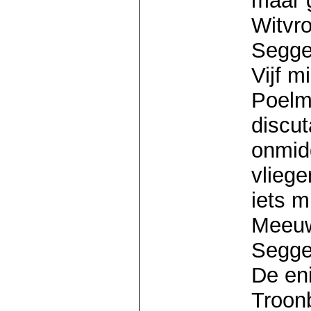
maar 
Witvro
Segge
Vijf m
Poelma
discut
onmidd
vliege
iets m
Meeuw
Seggel
De en
Troonb