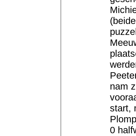
Michie
(beide
puzzel
Meeuw
plaats
werde
Peete
nam ze
vooraa
start,
Plomp
0 half