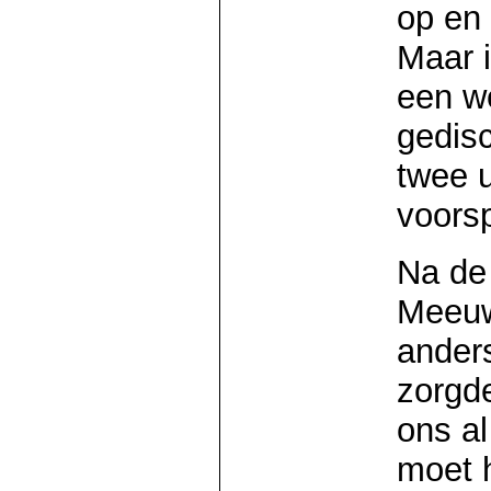
op en
Maar i
een w
gedisc
twee 
voorsp
Na de
Meeuw
ander
zorgde
ons al
moet h