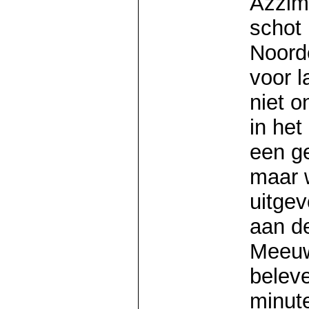
Azzim
schot 
Noord
voor l
niet o
in he
een g
maar 
uitge
aan de
Meeuw
belev
minute