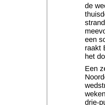
de wed
thuis
strand
meevoe
een s
raakt
het do
Een z
Noorde
wedst
weken
drie-p