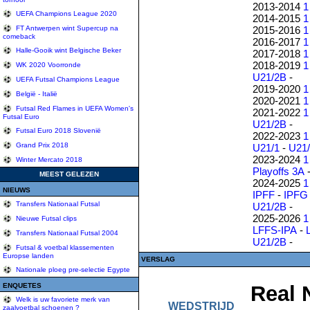
2013-2014
1
UEFA Champions League 2020
2014-2015
1
2015-2016
1
FT Antwerpen wint Supercup na
comeback
2016-2017
1
Halle-Gooik wint Belgische Beker
2017-2018
1
2018-2019
1
WK 2020 Voorronde
U21/2B
-
UEFA Futsal Champions League
2019-2020
1
België - Italië
2020-2021
1
Futsal Red Flames in UEFA Women's
2021-2022
1
Futsal Euro
U21/2B
-
Futsal Euro 2018 Slovenië
2022-2023
1
Grand Prix 2018
U21/1
-
U21
2023-2024
1
Winter Mercato 2018
Playoffs 3A
MEEST GELEZEN
2024-2025
1
NIEUWS
IPFF
-
IPFG
Transfers Nationaal Futsal
U21/2B
-
2025-2026
1
Nieuwe Futsal clips
LFFS-IPA
-
Transfers Nationaal Futsal 2004
U21/2B
-
Futsal & voetbal klassementen
Europse landen
VERSLAG
Nationale ploeg pre-selectie Egypte
ENQUETES
Real 
Welk is uw favoriete merk van
WEDSTRIJD
zaalvoetbal schoenen ?