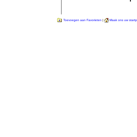
Toevoegen aan Favorieten
|
Maak ons uw start