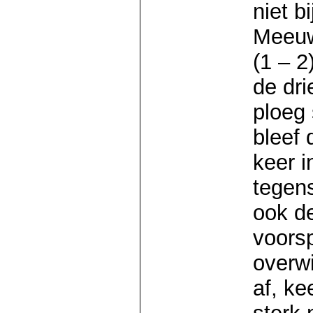
niet b
Meeuw
(1 – 2
de dri
ploeg 
bleef
keer i
tegen
ook de
voors
overw
af, k