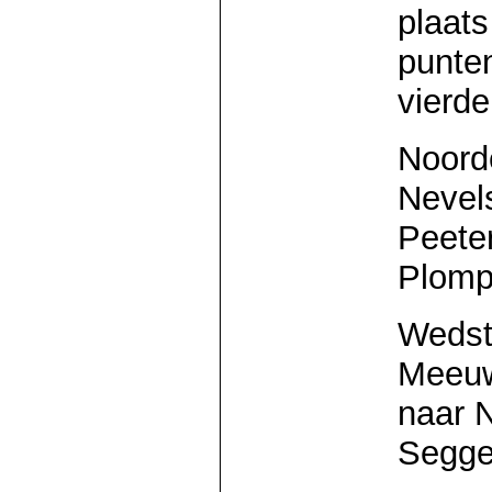
plaats
punte
vierde
Noord
Nevel
Peete
Plomp
Wedst
Meeuw
naar 
Segge