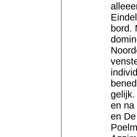
alleee
Eindel
bord. 
domin
Noord
venst
indivi
bened
gelijk
en na
en De
Poelm