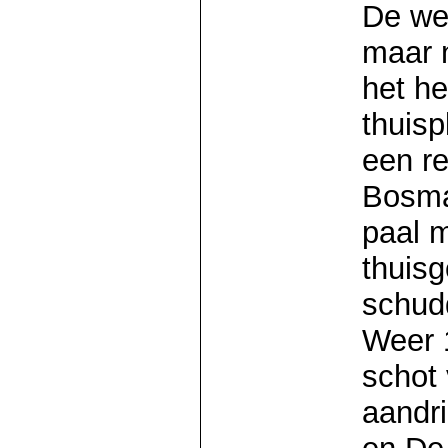
De we
maar 
het he
thuisp
een r
Bosma
paal m
thuisg
schud
Weer 1
schot
aandri