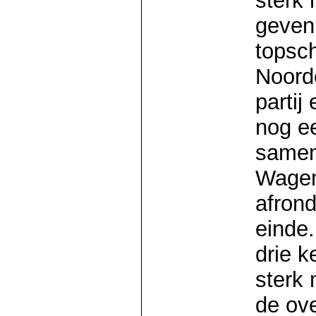
sterk
geven
topsch
Noord
partij
nog e
samen
Wagem
afrond
einde.
drie k
sterk 
de ove