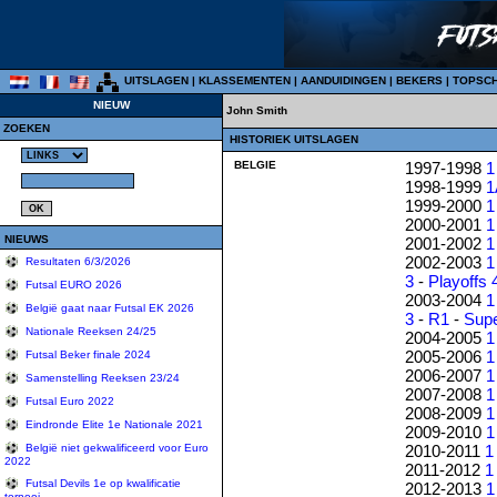
UITSLAGEN
|
KLASSEMENTEN
|
AANDUIDINGEN
|
BEKERS
|
TOPSC
NIEUW
John Smith
ZOEKEN
HISTORIEK UITSLAGEN
BELGIE
1997-1998
1
1998-1999
1
1999-2000
1
2000-2001
1
NIEUWS
2001-2002
1
2002-2003
1
Resultaten 6/3/2026
3
-
Playoffs 
Futsal EURO 2026
2003-2004
1
België gaat naar Futsal EK 2026
3
-
R1
-
Sup
Nationale Reeksen 24/25
2004-2005
1
2005-2006
1
Futsal Beker finale 2024
2006-2007
1
Samenstelling Reeksen 23/24
2007-2008
1
Futsal Euro 2022
2008-2009
1
Eindronde Elite 1e Nationale 2021
2009-2010
1
2010-2011
1
België niet gekwalificeerd voor Euro
2022
2011-2012
1
Futsal Devils 1e op kwalificatie
2012-2013
1
tornooi