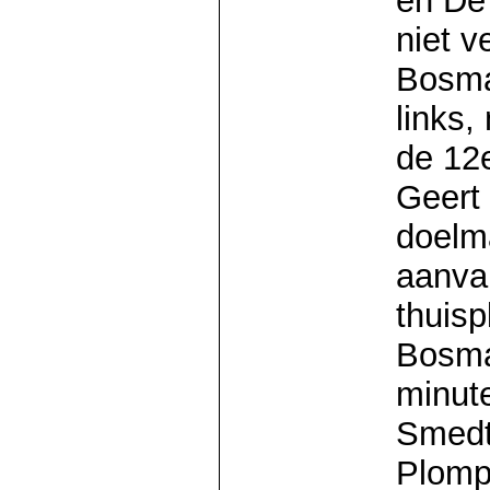
en De
niet v
Bosma
links,
de 12
Geert 
doelm
aanva
thuisp
Bosma
minut
Smedt 
Plomp