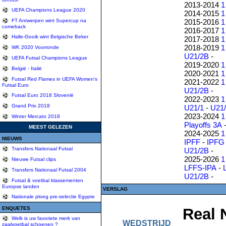
2013-2014
1
UEFA Champions League 2020
2014-2015
1
2015-2016
1
FT Antwerpen wint Supercup na
comeback
2016-2017
1
Halle-Gooik wint Belgische Beker
2017-2018
1
2018-2019
1
WK 2020 Voorronde
U21/2B
-
UEFA Futsal Champions League
2019-2020
1
België - Italië
2020-2021
1
Futsal Red Flames in UEFA Women's
2021-2022
1
Futsal Euro
U21/2B
-
Futsal Euro 2018 Slovenië
2022-2023
1
Grand Prix 2018
U21/1
-
U21
2023-2024
1
Winter Mercato 2018
Playoffs 3A
MEEST GELEZEN
2024-2025
1
NIEUWS
IPFF
-
IPFG
Transfers Nationaal Futsal
U21/2B
-
2025-2026
1
Nieuwe Futsal clips
LFFS-IPA
-
Transfers Nationaal Futsal 2004
U21/2B
-
Futsal & voetbal klassementen
Europse landen
VERSLAG
Nationale ploeg pre-selectie Egypte
ENQUETES
Real 
Welk is uw favoriete merk van
WEDSTRIJD
zaalvoetbal schoenen ?