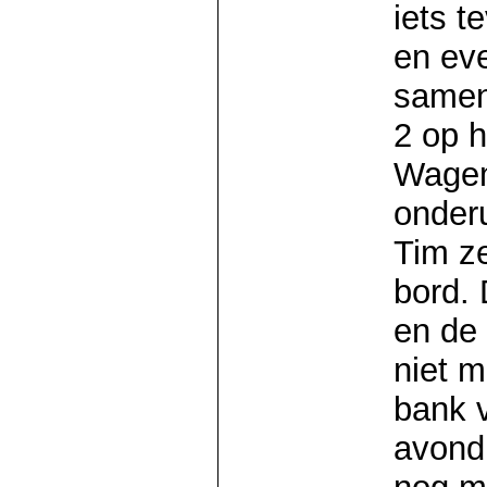
iets t
en ev
samen
2 op h
Wagem
onderu
Tim ze
bord.
en de 
niet m
bank v
avond 