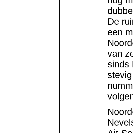
nog m
dubbel
De ru
een mo
Noord
van z
sinds 
stevig
nummer
volge
Noord
Nevel