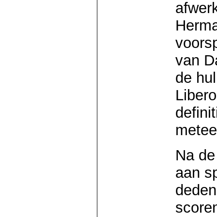
afwerk
Herman
voors
van D
de hu
Libero
defini
metee
Na de
aan s
deden
scoren