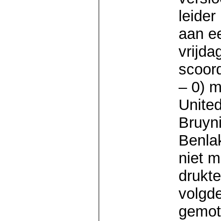
leider
aan ee
vrijda
scoord
– 0) m
United
Bruyni
Benla
niet 
drukte
volgde
gemot