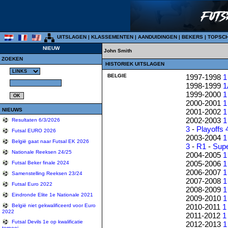
UITSLAGEN
|
KLASSEMENTEN
|
AANDUIDINGEN
|
BEKERS
|
TOPSC
NIEUW
John Smith
ZOEKEN
HISTORIEK UITSLAGEN
BELGIE
1997-1998
1
1998-1999
1
1999-2000
1
2000-2001
1
NIEUWS
2001-2002
1
2002-2003
1
Resultaten 6/3/2026
3
-
Playoffs 
Futsal EURO 2026
2003-2004
1
België gaat naar Futsal EK 2026
3
-
R1
-
Sup
Nationale Reeksen 24/25
2004-2005
1
2005-2006
1
Futsal Beker finale 2024
2006-2007
1
Samenstelling Reeksen 23/24
2007-2008
1
Futsal Euro 2022
2008-2009
1
Eindronde Elite 1e Nationale 2021
2009-2010
1
2010-2011
1
België niet gekwalificeerd voor Euro
2022
2011-2012
1
Futsal Devils 1e op kwalificatie
2012-2013
1
tornooi